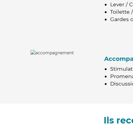
Lever / 
Toilette
Gardes d
Accomp
Stimulat
Promen
Discussio
Ils r