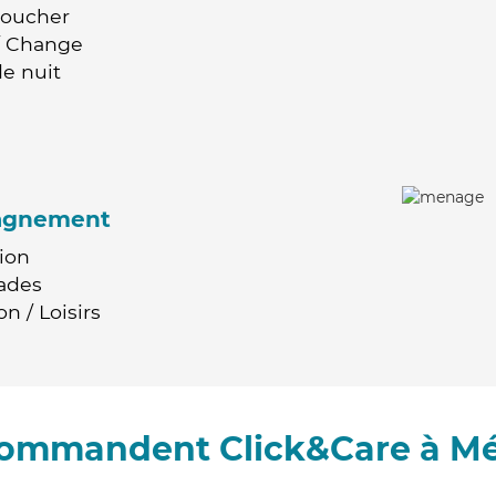
Coucher
 / Change
e nuit
agnement
ion
ades
n / Loisirs
ecommandent Click&Care à Mé