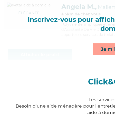
Angela M.,
Malle
ÉLÉGANTE
à 5km de chez Vous
Inscrivez-vous pour affiche
Polyvalente
, impliquée et én
domi
d'Assistante De Vie Dépendanc
apporte ses services de toilett
Je m'i
Afficher le profil
Click&
Les service
Besoin d'une aide ménagère pour l'entretien
aide à domi