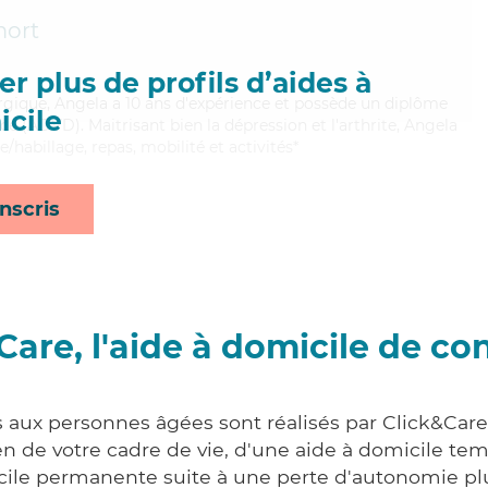
mort
r plus de profils d’aides à
ergique, Angela a 10 ans d'expérience et possède un diplôme
cile
e (ADVD). Maitrisant bien la dépression et l'arthrite, Angela
e/habillage, repas, mobilité et activités*
nscris
Care, l'aide à domicile de co
s aux personnes âgées sont réalisés par Click&Care
 de votre cadre de vie, d'une aide à domicile tem
cile permanente suite à une perte d'autonomie pl