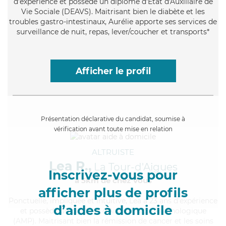
d'expérience et possède un diplôme d'État d'Auxiliaire de
Vie Sociale (DEAVS). Maitrisant bien le diabète et les
troubles gastro-intestinaux, Aurélie apporte ses services de
surveillance de nuit, repas, lever/coucher et transports*
Afficher le profil
Présentation déclarative du candidat, soumise à
vérification avant toute mise en relation
ALTRUISTE
Lea R.,
La Tour-d'Aigues
Inscrivez-vous pour
à 5km de chez Vous
afficher plus de profils
Ponctuelle
, impliquée et intuitive, Lea a 23 ans d'expérience
d’aides à domicile
et possède un diplôme d'Aide Médico-Psychologique
(AMP). Maitrisant bien la rémission de cancer et les soins