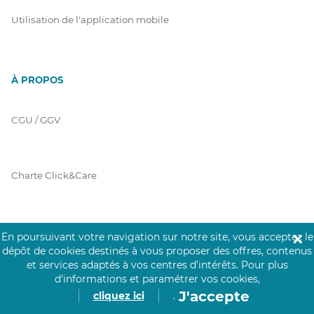
Utilisation de l'application mobile
À PROPOS
CGU / GGV
Charte Click&Care
Code de Déontologie
En poursuivant votre navigation sur notre site, vous acceptez le
✕
dépôt de cookies destinés à vous proposer des offres, contenus
et services adaptés à vos centres d’intérêts.
Pour plus
d’informations et paramétrer vos cookies,
Mentions Légales
J'accepte
cliquez ici
.