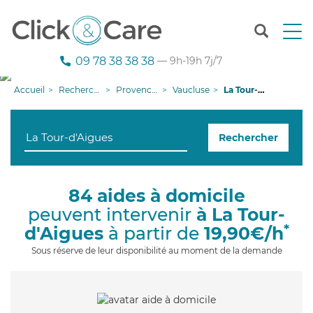
T
o
g
09 78 38 38 38
— 9h-19h 7j/7
g
l
Accueil
Recherche aide à domicile
Provence-Alpes-Côte d'Azur
Vaucluse
La Tour-d'Aigues
e
n
a
Rechercher
v
i
g
a
84 aides à domicile
t
peuvent intervenir
à La Tour-
i
o
*
d'Aigues
à partir de
19,90€/h
n
Sous réserve de leur disponibilité au moment de la demande