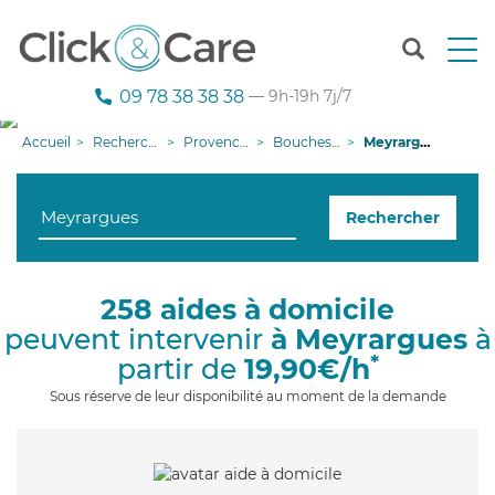
T
o
g
09 78 38 38 38
— 9h-19h 7j/7
g
l
Accueil
Recherche aide à domicile
Provence-Alpes-Côte d'Azur
Bouches-du-Rhône
Meyrargues
e
n
a
Rechercher
v
i
g
a
258 aides à domicile
t
peuvent intervenir
à Meyrargues
à
i
o
*
partir de
19,90€/h
n
Sous réserve de leur disponibilité au moment de la demande