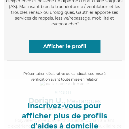
d'expérience et possède un diplôme d'Etat d'aide-soignant
(AS). Maitrisant bien la trachéotomie / ventilation et les
troubles rénaux ou urologiques, Gauthier apporte ses
services de rappels, lessive/repassage, mobilité et
lever/coucher*
Afficher le profil
Présentation déclarative du candidat, soumise à
vérification avant toute mise en relation
SPORTIF
Dorian U.,
Meyrargues
Inscrivez-vous pour
à 5km de chez Vous
afficher plus de profils
Polyvalent
, joyeux et enthousiaste, Dorian a 6 ans
d’aides à domicile
d'expérience et possède un diplôme d'État d'Auxiliaire de