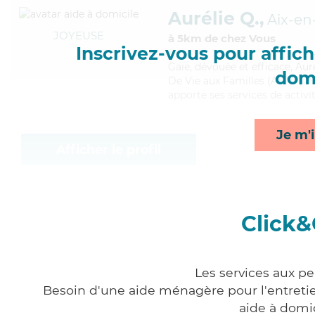
Aurélie Q.,
Aix-en
JOYEUSE
à 5km de chez Vous
Inscrivez-vous pour affiche
Gaie
, dévouée et efficace, Au
domi
De Vie aux Familles (ADVF). Ma
apporte ses services de activit
Je m'i
Afficher le profil
Click&
Les services aux p
Besoin d'une aide ménagère pour l'entretien
aide à domi