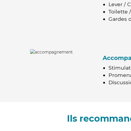
Lever / 
Toilette
Gardes d
Accomp
Stimulat
Promen
Discussio
Ils recomman