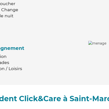
Coucher
 / Change
e nuit
agnement
ion
ades
n / Loisirs
dent Click&Care à Saint-Ma