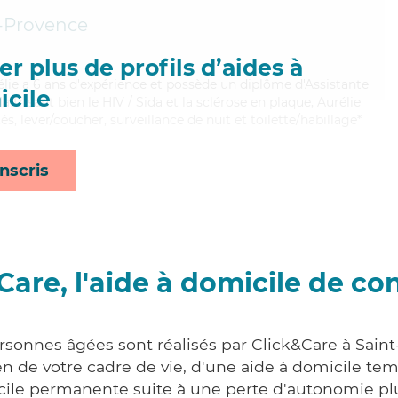
-Provence
r plus de profils d’aides à
rélie a 6 ans d'expérience et possède un diplôme d'Assistante
cile
itrisant bien le HIV / Sida et la sclérose en plaque, Aurélie
és, lever/coucher, surveillance de nuit et toilette/habillage*
nscris
Care, l'aide à domicile de co
ersonnes âgées sont réalisés par Click&Care à Sai
 de votre cadre de vie, d'une aide à domicile tem
cile permanente suite à une perte d'autonomie pl