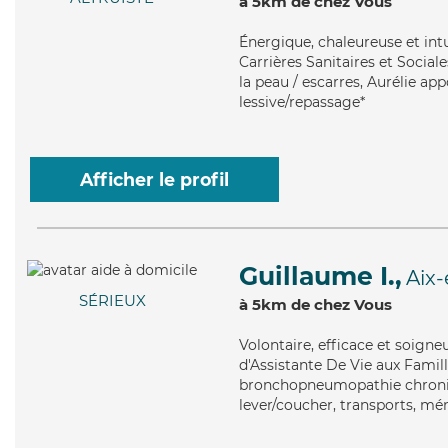
à 5km de chez Vous
Énergique
, chaleureuse et int
Carrières Sanitaires et Sociale
la peau / escarres, Aurélie ap
lessive/repassage*
Afficher le profil
Guillaume I.,
Aix
SÉRIEUX
à 5km de chez Vous
Volontaire
, efficace et soign
d'Assistante De Vie aux Famille
bronchopneumopathie chroniqu
lever/coucher, transports, mén