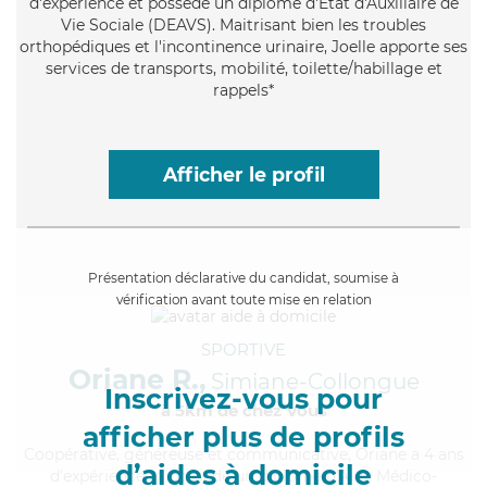
d'expérience et possède un diplôme d'État d'Auxiliaire de
Vie Sociale (DEAVS). Maitrisant bien les troubles
orthopédiques et l'incontinence urinaire, Joelle apporte ses
services de transports, mobilité, toilette/habillage et
rappels*
Afficher le profil
Présentation déclarative du candidat, soumise à
vérification avant toute mise en relation
SPORTIVE
Oriane R.,
Simiane-Collongue
Inscrivez-vous pour
à 5km de chez Vous
afficher plus de profils
Coopérative
, généreuse et communicative, Oriane a 4 ans
d’aides à domicile
d'expérience et possède un diplôme d'Aide Médico-