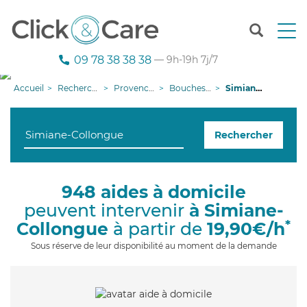
T
o
g
09 78 38 38 38
— 9h-19h 7j/7
g
l
Accueil
Recherche aide à domicile
Provence-Alpes-Côte d'Azur
Bouches-du-Rhône
Simiane-Collongue
e
n
a
Rechercher
v
i
g
a
948 aides à domicile
t
peuvent intervenir
à Simiane-
i
o
*
Collongue
à partir de
19,90€/h
n
Sous réserve de leur disponibilité au moment de la demande