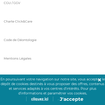
CGU / GGV
Charte Click&Care
Code de Déontologie
Mentions Légales
Prérequis Click&Care
En poursuivant votre navigation sur notre site, vous acceptez le
✕
dépôt de cookies destinés à vous proposer des offres, contenus
et services adaptés à vos centres d’intérêts.
Pour plus
d’informations et paramétrer vos cookies,
Protection des Données
J'accepte
cliquez ici
.