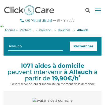
T
o
g
09 78 38 38 38
— 9h-19h 7j/7
g
l
Accueil
Recherche aide à domicile
Provence-Alpes-Côte d'Azur
Bouches-du-Rhône
Allauch
e
n
a
Rechercher
v
i
g
a
1071 aides à domicile
t
peuvent intervenir
à Allauch
à
i
o
*
partir de
19,90€/h
n
Sous réserve de leur disponibilité au moment de la demande