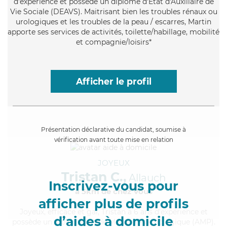
d'expérience et possède un diplôme d'État d'Auxiliaire de
Vie Sociale (DEAVS). Maitrisant bien les troubles rénaux ou
urologiques et les troubles de la peau / escarres, Martin
apporte ses services de activités, toilette/habillage, mobilité
et compagnie/loisirs*
Afficher le profil
Présentation déclarative du candidat, soumise à
vérification avant toute mise en relation
JOYEUX
Tristan C.,
Allauch
Inscrivez-vous pour
à 5km de chez Vous
afficher plus de profils
Joyeux
, efficace et gai, Tristan a 6 ans d'expérience et
d’aides à domicile
possède un diplôme d'Aide Médico-Psychologique (AMP).