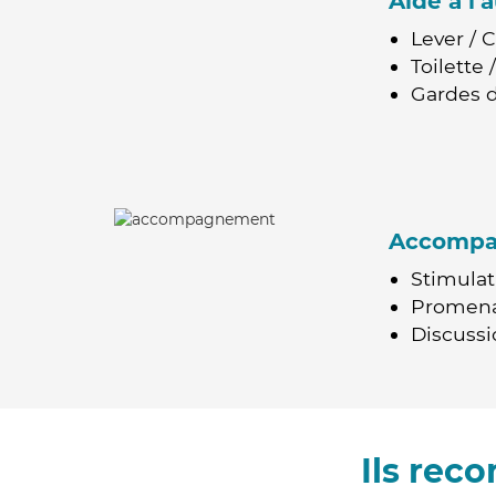
Aide à l
Lever / 
Toilette
Gardes d
Accomp
Stimulat
Promen
Discussio
Ils rec