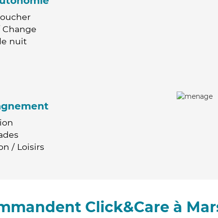
'autonomie
Coucher
 / Change
e nuit
agnement
ion
ades
n / Loisirs
ommandent Click&Care à Mars