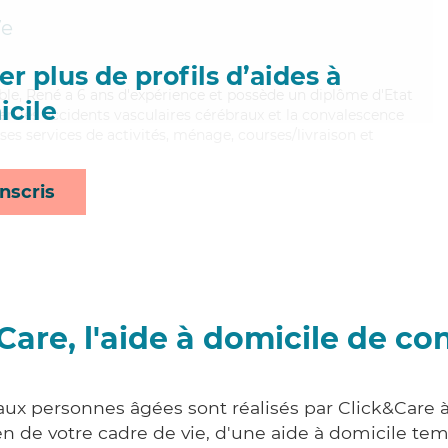
7e
r plus de profils d’aides à
able, René a 6 ans d'expérience et possède un diplôme d'Etat
cile
bien les accidents vasculaires cérébraux et la convalescence
es services de activités, ménage, courses/livraison et
nscris
Care, l'aide à domicile de co
aux personnes âgées sont réalisés par Click&Care à
 de votre cadre de vie, d'une aide à domicile tem