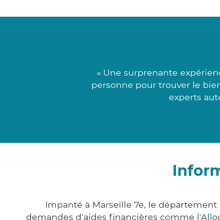
« Une surprenante expérienc
personne pour trouver le bien
experts aut
Inform
Impanté à Marseille 7e, le départemen
demandes d'aides financières comme
l'All