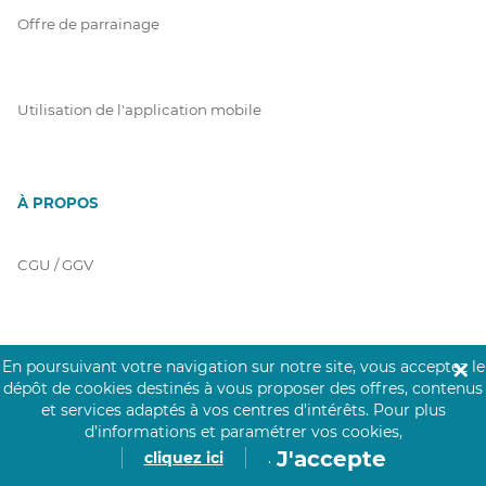
Offre de parrainage
Utilisation de l'application mobile
À PROPOS
CGU / GGV
Charte Click&Care
En poursuivant votre navigation sur notre site, vous acceptez le
✕
dépôt de cookies destinés à vous proposer des offres, contenus
et services adaptés à vos centres d’intérêts.
Pour plus
d’informations et paramétrer vos cookies,
Code de Déontologie
J'accepte
cliquez ici
.