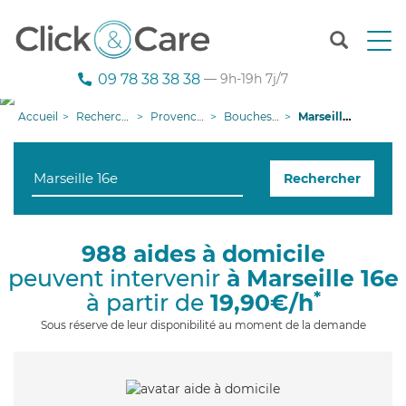
T
o
g
09 78 38 38 38
— 9h-19h 7j/7
g
l
Accueil
Recherche aide à domicile
Provence-Alpes-Côte d'Azur
Bouches-du-Rhône
Marseille 16e
e
n
a
Rechercher
v
i
g
a
988 aides à domicile
t
peuvent intervenir
à Marseille 16e
i
o
*
à partir de
19,90€/h
n
Sous réserve de leur disponibilité au moment de la demande