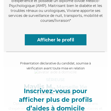
d'expérience et possède un diplôme d'Aide Médico-
Psychologique (AMP). Maitrisant bien le diabète et les
troubles rénaux ou urologiques, Viviane apporte ses
services de surveillance de nuit, transports, mobilité et
courses/livraison*
Afficher le profil
Présentation déclarative du candidat, soumise à
vérification avant toute mise en relation
SÉRIEUSE
Maylis M.,
Marseille 16e
Inscrivez-vous pour
à 5km de chez Vous
afficher plus de profils
Optimiste
, ponctuelle et dévouée, Maylis a 10 ans
d’aides à domicile
d'expérience et possède un BEP Carrières Sanitaires et