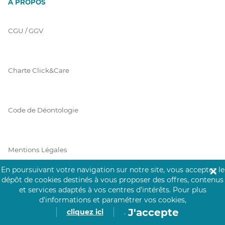
À PROPOS
CGU / GGV
Charte Click&Care
Code de Déontologie
Mentions Légales
En poursuivant votre navigation sur notre site, vous acceptez le
✕
dépôt de cookies destinés à vous proposer des offres, contenus
Prérequis Click&Care
et services adaptés à vos centres d’intérêts.
Pour plus
d’informations et paramétrer vos cookies,
J'accepte
cliquez ici
.