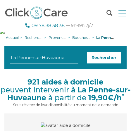
T
o
g
09 78 38 38 38
— 9h-19h 7j/7
g
l
Accueil
Recherche aide à domicile
Provence-Alpes-Côte d'Azur
Bouches-du-Rhône
La Penne-sur-Huveaune
e
n
a
Rechercher
v
i
g
a
921 aides à domicile
t
peuvent intervenir
à La Penne-sur-
i
o
*
Huveaune
à partir de
19,90€/h
n
Sous réserve de leur disponibilité au moment de la demande