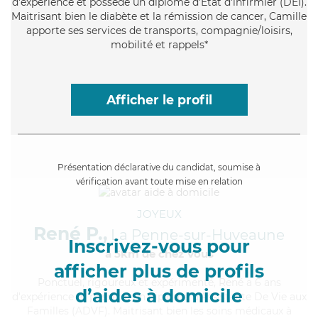
d'expérience et possède un diplôme d'Etat d'infirmier (DEI).
Maitrisant bien le diabète et la rémission de cancer, Camille
apporte ses services de transports, compagnie/loisirs,
mobilité et rappels*
Afficher le profil
Présentation déclarative du candidat, soumise à
vérification avant toute mise en relation
JOYEUX
René P.,
La Penne-sur-Huveaune
Inscrivez-vous pour
à 5km de chez Vous
afficher plus de profils
Ponctuel
, rigoureux et expérimenté, René a 6 ans
d’aides à domicile
d'expérience et possède un diplôme d'Assistante De Vie aux
Familles (ADVF). Maitrisant bien les soins médicaux à