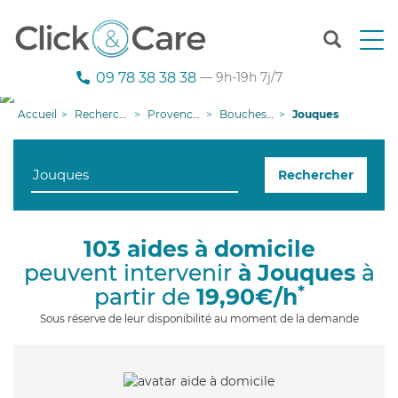
T
o
g
09 78 38 38 38
— 9h-19h 7j/7
g
l
Accueil
Recherche aide à domicile
Provence-Alpes-Côte d'Azur
Bouches-du-Rhône
Jouques
e
n
a
Rechercher
v
i
g
a
103 aides à domicile
t
peuvent intervenir
à Jouques
à
i
o
*
partir de
19,90€/h
n
Sous réserve de leur disponibilité au moment de la demande