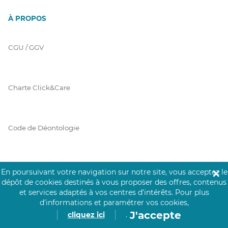
À PROPOS
CGU / GGV
Charte Click&Care
Code de Déontologie
Mentions Légales
En poursuivant votre navigation sur notre site, vous acceptez le
✕
dépôt de cookies destinés à vous proposer des offres, contenus
et services adaptés à vos centres d’intérêts.
Pour plus
d’informations et paramétrer vos cookies,
Prérequis Click&Care
J'accepte
cliquez ici
.