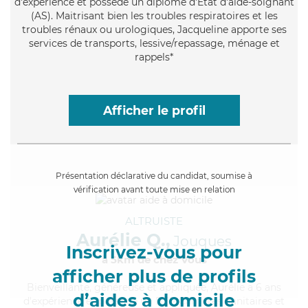
d'expérience et possède un diplôme d'Etat d'aide-soignant
(AS). Maitrisant bien les troubles respiratoires et les
troubles rénaux ou urologiques, Jacqueline apporte ses
services de transports, lessive/repassage, ménage et
rappels*
Afficher le profil
Présentation déclarative du candidat, soumise à
vérification avant toute mise en relation
ALTRUISTE
Aurélie Q.,
Jouques
Inscrivez-vous pour
à 5km de chez Vous
afficher plus de profils
Bienveillante
, généreuse et appliquée, Aurélie a 6 ans
d’aides à domicile
d'expérience et possède un BEP Carrières Sanitaires et