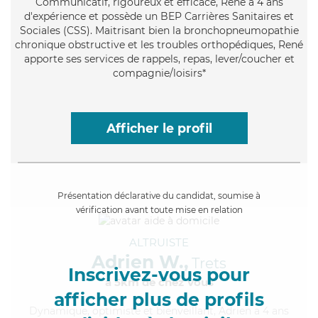
Communicatif
, rigoureux et efficace, René a 4 ans
d'expérience et possède un BEP Carrières Sanitaires et
Sociales (CSS). Maitrisant bien la bronchopneumopathie
chronique obstructive et les troubles orthopédiques, René
apporte ses services de rappels, repas, lever/coucher et
compagnie/loisirs*
Afficher le profil
Présentation déclarative du candidat, soumise à
vérification avant toute mise en relation
ALTRUISTE
Adrien W.,
Trets
Inscrivez-vous pour
à 5km de chez Vous
afficher plus de profils
Dynamique
, optimiste et bienveillant, Adrien a 4 ans