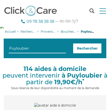
T
o
g
09 78 38 38 38
— 9h-19h 7j/7
g
l
Accueil
Recherche aide à domicile
Provence-Alpes-Côte d'Azur
Bouches-du-Rhône
Puyloubier
e
n
a
Rechercher
v
i
g
a
114 aides à domicile
t
peuvent intervenir
à Puyloubier
à
i
o
*
partir de
19,90€/h
n
Sous réserve de leur disponibilité au moment de la demande