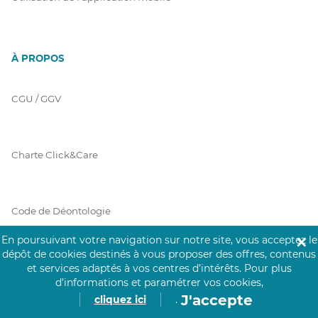
À PROPOS
CGU / GGV
Charte Click&Care
Code de Déontologie
En poursuivant votre navigation sur notre site, vous acceptez le
✕
dépôt de cookies destinés à vous proposer des offres, contenus
Mentions Légales
et services adaptés à vos centres d’intérêts.
Pour plus
d’informations et paramétrer vos cookies,
J'accepte
cliquez ici
.