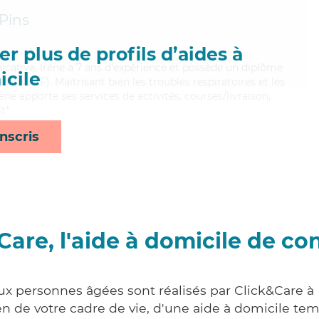
Pins
r plus de profils d’aides à
ative, Irène a 7 ans d'expérience et possède un diplôme
cile
es (ADVF). Maitrisant bien les troubles respiratoires et les
ène apporte ses services de activités, courses/livraison,
t*
nscris
Care, l'aide à domicile de co
aux personnes âgées sont réalisés par Click&Care à 
 de votre cadre de vie, d'une aide à domicile tem