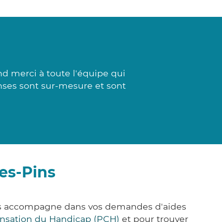
 merci à toute l'équipe qui
onses sont sur-mesure et sont
es-Pins
vous accompagne dans vos demandes d'aides
nsation du Handicap (PCH)
et pour trouver