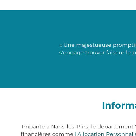
« Une majestueuse promptit
s'engage trouver faiseur le 
Inform
Impanté à Nans-les-Pins, le département 
financières comme
l'Allocation Personna