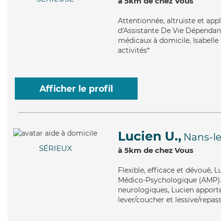
à 5km de chez Vous
Attentionnée
, altruiste et ap
d'Assistante De Vie Dépendanc
médicaux à domicile, Isabelle 
activités*
Afficher le profil
Lucien U.,
Nans-le
SÉRIEUX
à 5km de chez Vous
Flexible
, efficace et dévoué, 
Médico-Psychologique (AMP). M
neurologiques, Lucien apporte 
lever/coucher et lessive/repas