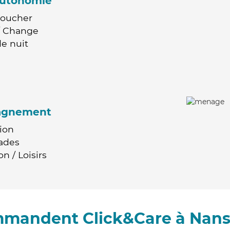
'autonomie
Coucher
 / Change
e nuit
agnement
ion
ades
n / Loisirs
mmandent Click&Care à Nans