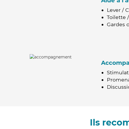
Aide à l
Lever / 
Toilette
Gardes d
Accomp
Stimulat
Promen
Discussio
Ils reco