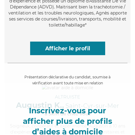
d'expérience et possède un diplôme d'Assistante De Vie
Dépendance (ADVD). Maitrisant bien la trachéotomie /
ventilation et les troubles neurologiques, Agnès apporte
ses services de courses/livraison, transports, mobilité et
toilette/habillage*
Afficher le profil
Présentation déclarative du candidat, soumise à
vérification avant toute mise en relation
ALTRUISTE
Augustin K.,
Saint-Cyr-sur-Mer
Inscrivez-vous pour
à 5km de chez Vous
afficher plus de profils
Soigneux
, coopératif et expérimenté, Augustin a 10 ans
d’aides à domicile
d'expérience et possède un BEP Carrières Sanitaires et