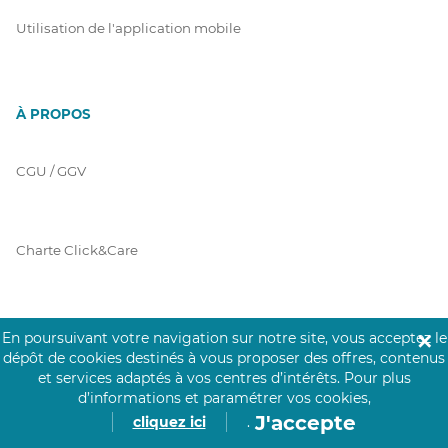
Utilisation de l'application mobile
À PROPOS
CGU / GGV
Charte Click&Care
Code de Déontologie
En poursuivant votre navigation sur notre site, vous acceptez le
✕
dépôt de cookies destinés à vous proposer des offres, contenus
et services adaptés à vos centres d’intérêts.
Pour plus
d’informations et paramétrer vos cookies,
Mentions Légales
J'accepte
cliquez ici
.