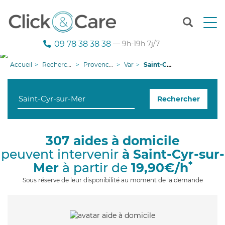
T
o
g
09 78 38 38 38
— 9h-19h 7j/7
g
l
Accueil
Recherche aide à domicile
Provence-Alpes-Côte d'Azur
Var
Saint-Cyr-sur-Mer
e
n
a
Rechercher
v
i
g
a
307 aides à domicile
t
peuvent intervenir
à Saint-Cyr-sur-
i
o
*
Mer
à partir de
19,90€/h
n
Sous réserve de leur disponibilité au moment de la demande