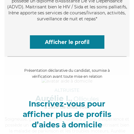
possède un diplôme d'Assistante De Vie Dépendance
(ADVD). Maitrisant bien le HIV / Sida et les soins palliatifs,
Irène apporte ses services de courses/livraison, activités,
surveillance de nuit et repas*
Afficher le profil
Présentation déclarative du candidat, soumise à
vérification avant toute mise en relation
ALTRUISTE
Aurélie I.,
Ollioules
Inscrivez-vous pour
à 5km de chez Vous
afficher plus de profils
Soigneuse
, gaie et intuitive, Aurélie a 20 ans d'expérience et
d’aides à domicile
possède un diplôme d'Etat d'infirmier (DEI). Maitrisant bien
la maladie de parkinson et les troubles moteurs, Aurélie