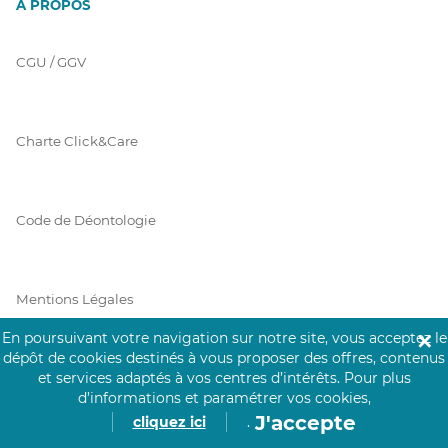
À PROPOS
CGU / GGV
Charte Click&Care
Code de Déontologie
Mentions Légales
En poursuivant votre navigation sur notre site, vous acceptez le
✕
dépôt de cookies destinés à vous proposer des offres, contenus
et services adaptés à vos centres d’intérêts.
Pour plus
Prérequis Click&Care
d’informations et paramétrer vos cookies,
J'accepte
cliquez ici
.