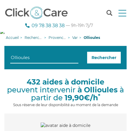
T
o
g
09 78 38 38 38
— 9h-19h 7j/7
g
l
Accueil
Recherche aide à domicile
Provence-Alpes-Côte d'Azur
Var
Ollioules
e
n
a
Rechercher
v
i
g
a
432 aides à domicile
t
peuvent intervenir
à Ollioules
à
i
o
*
partir de
19,90€/h
n
Sous réserve de leur disponibilité au moment de la demande