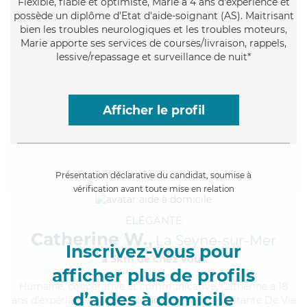
Flexible
, fiable et optimiste, Marie a 4 ans d'expérience et
possède un diplôme d'Etat d'aide-soignant (AS). Maitrisant
bien les troubles neurologiques et les troubles moteurs,
Marie apporte ses services de courses/livraison, rappels,
lessive/repassage et surveillance de nuit*
Afficher le profil
Présentation déclarative du candidat, soumise à
vérification avant toute mise en relation
ÉLÉGANTE
Catherine W.,
La Seyne-sur-Mer
Inscrivez-vous pour
à 5km de chez Vous
afficher plus de profils
Humaine
, coopérative et communicative, Catherine a 18
d’aides à domicile
ans d'expérience et possède un diplôme d'Assistante De Vie