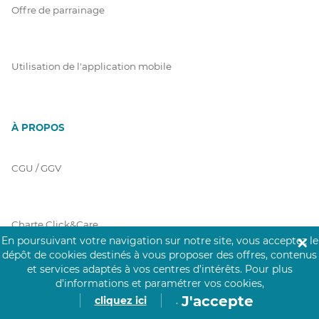
Offre de parrainage
Utilisation de l'application mobile
À PROPOS
CGU / GGV
Charte Click&Care
En poursuivant votre navigation sur notre site, vous acceptez le
✕
dépôt de cookies destinés à vous proposer des offres, contenus
et services adaptés à vos centres d’intérêts.
Pour plus
Code de Déontologie
d’informations et paramétrer vos cookies,
J'accepte
cliquez ici
.