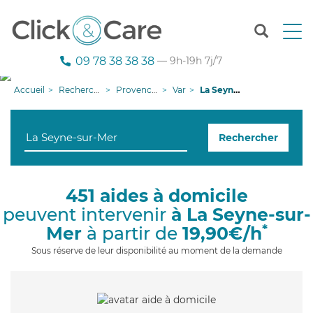
T
o
g
09 78 38 38 38
— 9h-19h 7j/7
g
l
Accueil
Recherche aide à domicile
Provence-Alpes-Côte d'Azur
Var
La Seyne-sur-Mer
e
n
a
Rechercher
v
i
g
a
451 aides à domicile
t
peuvent intervenir
à La Seyne-sur-
i
o
*
Mer
à partir de
19,90€/h
n
Sous réserve de leur disponibilité au moment de la demande