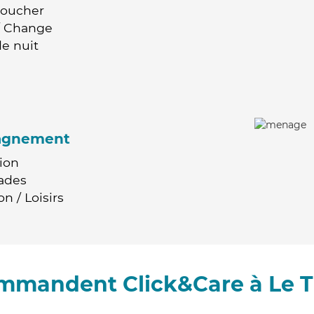
Coucher
 / Change
e nuit
agnement
ion
ades
n / Loisirs
ommandent Click&Care à Le 