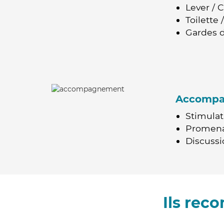
Lever / 
Toilette
Gardes d
Accomp
Stimulat
Promen
Discussio
Ils rec