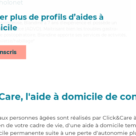
Tholonet
r plus de profils d’aides à
t soigneuse, Blandine a 7 ans d'expérience et possède un
cile
épendance (ADVD). Maitrisant bien les troubles gastro-
e postopératoire, Blandine apporte ses services de activités,
oilette/habillage*
nscris
Care, l'aide à domicile de co
 aux personnes âgées sont réalisés par Click&Care à
 de votre cadre de vie, d'une aide à domicile tem
cile permanente suite à une perte d'autonomie pl