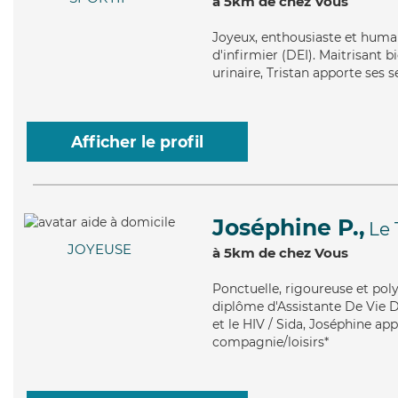
à 5km de chez Vous
Joyeux
, enthousiaste et humai
d'infirmier (DEI). Maitrisant 
urinaire, Tristan apporte ses s
Afficher le profil
Joséphine P.,
Le 
JOYEUSE
à 5km de chez Vous
Ponctuelle
, rigoureuse et pol
diplôme d'Assistante De Vie D
et le HIV / Sida, Joséphine ap
compagnie/loisirs*