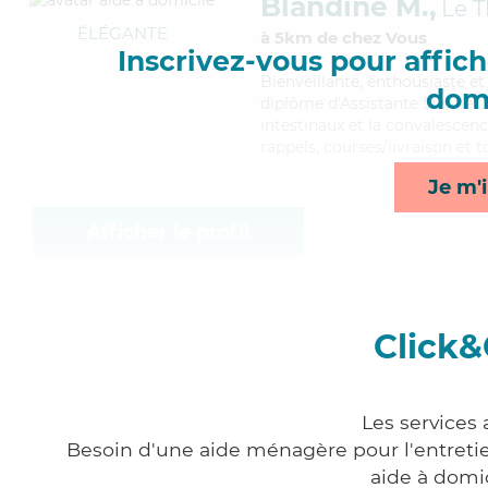
Blandine M.,
Le 
ÉLÉGANTE
à 5km de chez Vous
Inscrivez-vous pour affiche
Bienveillante
, enthousiaste e
domi
diplôme d'Assistante De Vie D
intestinaux et la convalescenc
rappels, courses/livraison et t
Je m'i
Afficher le profil
Click&
Les services
Besoin d'une aide ménagère pour l'entretien
aide à domi