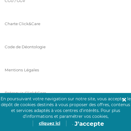
CGU / GGV
Charte Click&Care
Code de Déontologie
Mentions Légales
Prérequis Click&Care
En poursuivant votre navigation sur notre site, vous acceptez le
✕
dépôt de cookies destinés à vous proposer des offres, contenus
et services adaptés à vos centres d’intérêts.
Pour plus
Protection des Données
d’informations et paramétrer vos cookies,
J'accepte
cliquez ici
.