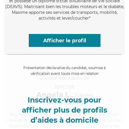
et possède un diplôme d'État d'Auxiliaire de Vie Sociale
(DEAVS). Maitrisant bien les troubles moteurs et le diabète,
Maxime apporte ses services de transports, mobilité,
activités et lever/coucher*
Afficher le profil
Présentation déclarative du candidat, soumise à
vérification avant toute mise en relation
JOYEUSE
Angela L.,
Sablet
Inscrivez-vous pour
à 5km de chez Vous
afficher plus de profils
Rigoureuse
, minutieuse et énergique, Angela a 20 ans
d’aides à domicile
d'expérience et possède un diplôme d'Assistante De Vie
Dépendance (ADVD). Maitrisant bien la démence et les