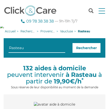
T
o
g
09 78 38 38 38
— 9h-19h 7j/7
g
l
Accueil
Recherche aide à domicile
Provence-Alpes-Côte d'Azur
Vaucluse
Rasteau
e
n
a
Rechercher
v
i
g
a
132 aides à domicile
t
peuvent intervenir
à Rasteau
à
i
o
*
partir de
19,90€/h
n
Sous réserve de leur disponibilité au moment de la demande