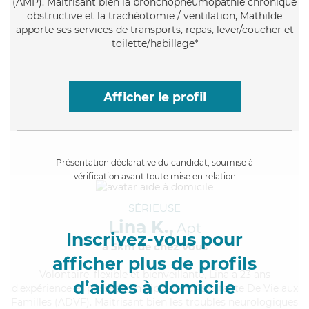
(AMP). Maitrisant bien la bronchopneumopathie chronique
obstructive et la trachéotomie / ventilation, Mathilde
apporte ses services de transports, repas, lever/coucher et
toilette/habillage*
Afficher le profil
Présentation déclarative du candidat, soumise à
vérification avant toute mise en relation
SÉRIEUSE
Lina K.,
Apt
Inscrivez-vous pour
à 5km de chez Vous
afficher plus de profils
Volontaire
, flexible et bienveillante, Lina a 23 ans
d’aides à domicile
d'expérience et possède un diplôme d'Assistante De Vie aux
Familles (ADVF). Maitrisant bien les troubles neurologiques