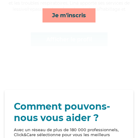
et les troubles respiratoires, Lina apporte ses services de
lessive/repassage, lever/coucher, toilette/habillage et
Je m'inscris
courses/livraison*
Afficher le profil
Comment pouvons-
nous vous aider ?
Avec un réseau de plus de 180 000 professionnels,
Click&Care sélectionne pour vous les meilleurs