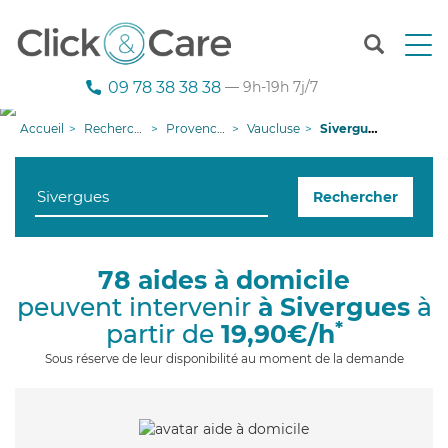
T
o
g
09 78 38 38 38
— 9h-19h 7j/7
g
l
Accueil
Recherche aide à domicile
Provence-Alpes-Côte d'Azur
Vaucluse
Sivergues
e
n
a
Rechercher
v
i
g
a
78 aides à domicile
t
peuvent intervenir
à Sivergues
à
i
o
*
partir de
19,90€/h
n
Sous réserve de leur disponibilité au moment de la demande