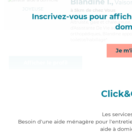
Blandine I.,
Vaiso
JOYEUSE
à 5km de chez Vous
Inscrivez-vous pour affiche
Altruiste
, gaie et chaleureuse
domi
d'Assistante De Vie aux Famille
orthopédiques, Blandine apport
toilette/habillage*
Je m'i
Afficher le profil
Click&
Les service
Besoin d'une aide ménagère pour l'entretien
aide à domi