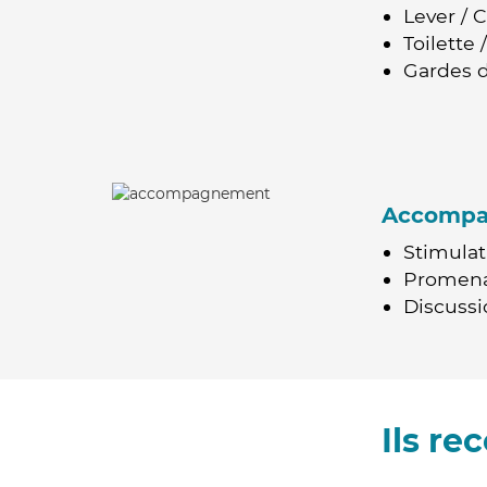
Lever / 
Toilette
Gardes d
Accomp
Stimulat
Promen
Discussio
Ils r