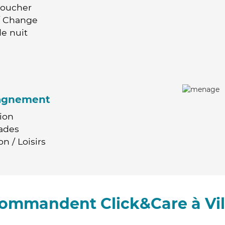
Coucher
 / Change
e nuit
agnement
ion
ades
n / Loisirs
ecommandent Click&Care à Vil