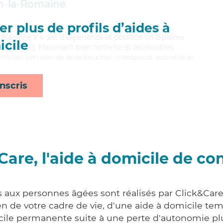
n-la-Romaine
r plus de profils d’aides à
, Blandine a 4 ans d'expérience et possède un diplôme
cile
s (ADVF). Maitrisant bien l'arthrite et les troubles
e ses services de lever/coucher, transports, activités et
nscris
Care, l'aide à domicile de co
s aux personnes âgées sont réalisés par Click&Care 
 de votre cadre de vie, d'une aide à domicile tem
cile permanente suite à une perte d'autonomie pl