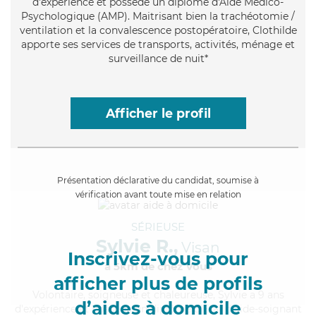
d'expérience et possède un diplôme d'Aide Médico-
Psychologique (AMP). Maitrisant bien la trachéotomie /
ventilation et la convalescence postopératoire, Clothilde
apporte ses services de transports, activités, ménage et
surveillance de nuit*
Afficher le profil
Présentation déclarative du candidat, soumise à
vérification avant toute mise en relation
SÉRIEUSE
Sylvie R.,
Visan
Inscrivez-vous pour
à 5km de chez Vous
afficher plus de profils
Volontaire
, soigneuse et chaleureuse, Sylvie a 9 ans
d’aides à domicile
d'expérience et possède un diplôme d'Etat d'aide-soignant