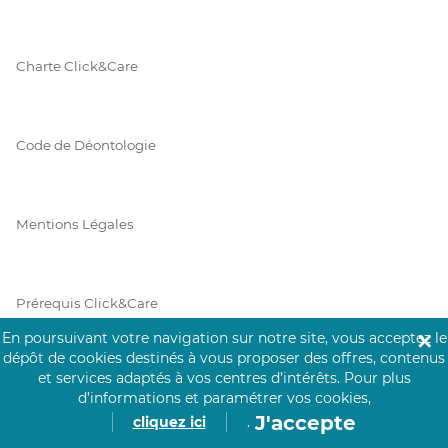
Charte Click&Care
Code de Déontologie
Mentions Légales
Prérequis Click&Care
En poursuivant votre navigation sur notre site, vous acceptez le
✕
dépôt de cookies destinés à vous proposer des offres, contenus
et services adaptés à vos centres d’intérêts.
Pour plus
Protection des Données
d’informations et paramétrer vos cookies,
J'accepte
cliquez ici
.