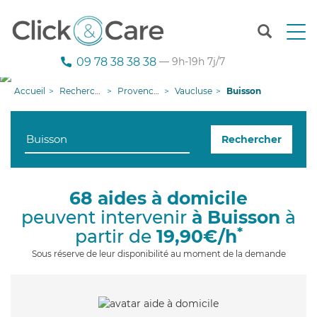
T
o
g
09 78 38 38 38
— 9h-19h 7j/7
g
l
Accueil
Recherche aide à domicile
Provence-Alpes-Côte d'Azur
Vaucluse
Buisson
e
n
a
Rechercher
v
i
g
a
68 aides à domicile
t
peuvent intervenir
à Buisson
à
i
o
*
partir de
19,90€/h
n
Sous réserve de leur disponibilité au moment de la demande