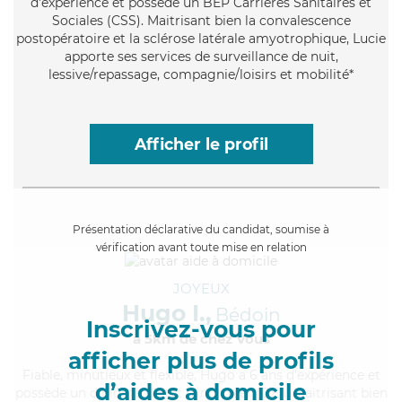
d'expérience et possède un BEP Carrières Sanitaires et
Sociales (CSS). Maitrisant bien la convalescence
postopératoire et la sclérose latérale amyotrophique, Lucie
apporte ses services de surveillance de nuit,
lessive/repassage, compagnie/loisirs et mobilité*
Afficher le profil
Présentation déclarative du candidat, soumise à
vérification avant toute mise en relation
JOYEUX
Hugo I.,
Bédoin
Inscrivez-vous pour
à 5km de chez Vous
afficher plus de profils
Fiable
, minutieux et flexible, Hugo a 6 ans d'expérience et
d’aides à domicile
possède un diplôme d'Etat d'infirmier (DEI). Maitrisant bien