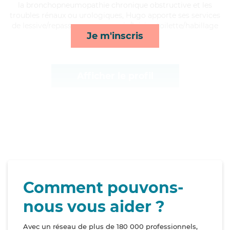
la bronchopneumopathie chronique obstructive et les
troubles rénaux ou urologiques, Hugo apporte ses services
de lessive/repassage, compagnie/loisirs, toilette/habillage
Je m'inscris
et mobilité*
Afficher le profil
Comment pouvons-
nous vous aider ?
Avec un réseau de plus de 180 000 professionnels,