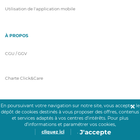
Utilisation de l'application mobile
À PROPOS
CGU / GGV
Charte Click&Care
Code de Déontologie
En poursuivant votre navigation sur notre site, vous acceptez le
✕
dépôt de cookies destinés à vous proposer des offres, contenus
et services adaptés à vos centres d’intérêts.
Pour plus
d’informations et paramétrer vos cookies,
Mentions Légales
J'accepte
cliquez ici
.