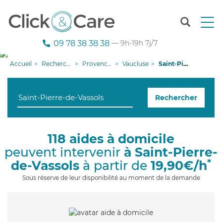
T
o
g
09 78 38 38 38
— 9h-19h 7j/7
g
l
Accueil
Recherche aide à domicile
Provence-Alpes-Côte d'Azur
Vaucluse
Saint-Pierre-de-Vassols
e
n
a
Rechercher
v
i
g
a
118 aides à domicile
t
peuvent intervenir
à Saint-Pierre-
i
o
*
de-Vassols
à partir de
19,90€/h
n
Sous réserve de leur disponibilité au moment de la demande