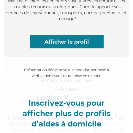
Maitrisant bien les accidents vasculaires cérébraux et les
troubles rénaux ou urologiques, Camille apporte ses
services de lever/coucher, transports, compagnie/loisirs et
ménage*
Afficher le profil
Présentation déclarative du candidat, soumise à
vérification avant toute mise en relation
ÉLÉGANTE
Louise X.,
Céreste
Inscrivez-vous pour
à 5km de chez Vous
afficher plus de profils
Enthousiaste
, humaine et communicative, Louise a 7 ans
d’aides à domicile
d'expérience et possède un diplôme d'Assistante De Vie
Dépendance (ADVD). Maitrisant bien le HIV / Sida et les