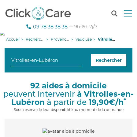
T
o
g
09 78 38 38 38
— 9h-19h 7j/7
g
l
Accueil
Recherche aide à domicile
Provence-Alpes-Côte d'Azur
Vaucluse
Vitrolles-en-Lubéron
e
n
a
Rechercher
v
i
g
a
92 aides à domicile
t
peuvent intervenir
à Vitrolles-en-
i
o
*
Lubéron
à partir de
19,90€/h
n
Sous réserve de leur disponibilité au moment de la demande