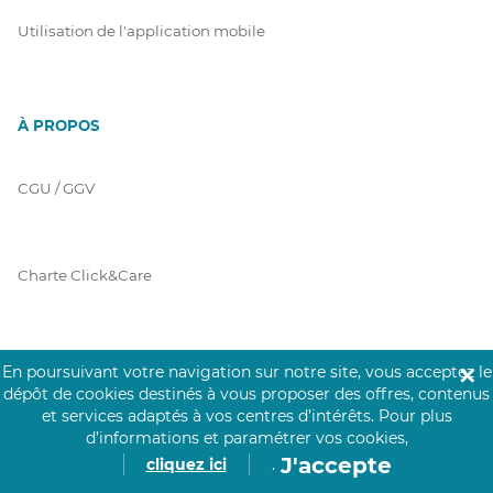
Utilisation de l'application mobile
À PROPOS
CGU / GGV
Charte Click&Care
Code de Déontologie
En poursuivant votre navigation sur notre site, vous acceptez le
✕
dépôt de cookies destinés à vous proposer des offres, contenus
et services adaptés à vos centres d’intérêts.
Pour plus
d’informations et paramétrer vos cookies,
Mentions Légales
J'accepte
cliquez ici
.