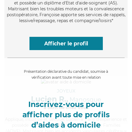
et possède un diplôme d'Etat d'aide-soignant (AS).
Maitrisant bien les troubles moteurs et la convalescence
postopératoire, Françoise apporte ses services de rappels,
lessive/repassage, repas et compagnie/loisirs*
Afficher le profil
Présentation déclarative du candidat, soumise à
vérification avant toute mise en relation
JOYEUX
Lucien R.,
Manosque
Inscrivez-vous pour
à 5km de chez Vous
afficher plus de profils
Appliqué
, intuitive et dévoué, Lucien a 7 ans d'expérience et
d’aides à domicile
possède un diplôme d'Assistante De Vie aux Familles
(ADVF). Maitrisant bien les accidents vasculaires cérébraux