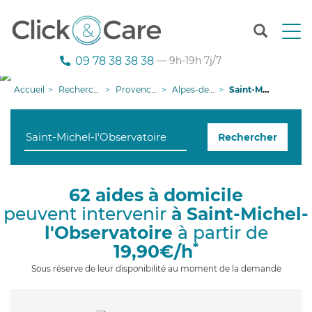
T
o
g
09 78 38 38 38
— 9h-19h 7j/7
g
l
Accueil
Recherche aide à domicile
Provence-Alpes-Côte d'Azur
Alpes-de-Haute-Provence
Saint-Michel-l'Observatoire
e
n
a
Rechercher
v
i
g
a
62 aides à domicile
t
peuvent intervenir
à Saint-Michel-
i
o
l'Observatoire
à partir de
n
*
19,90€/h
Sous réserve de leur disponibilité au moment de la demande