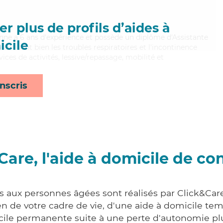
r plus de profils d’aides à
Anne a 6 ans d'expérience et possède un diplôme d'Assistante
cile
trisant bien les troubles respiratoires et l'incontinence
ices de activités, lessive/repassage, mobilité et
nscris
Care, l'aide à domicile de co
es aux personnes âgées sont réalisés par Click&Care
 de votre cadre de vie, d'une aide à domicile tem
cile permanente suite à une perte d'autonomie pl