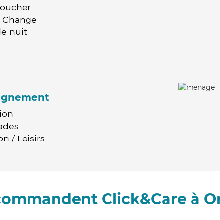
Coucher
 / Change
e nuit
agnement
ion
ades
n / Loisirs
ecommandent Click&Care à O