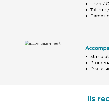
Lever / 
Toilette
Gardes d
Accomp
Stimulat
Promen
Discussio
Ils r