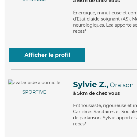
à 5km de chez Vous
Énergique
, minutieuse et co
d'Etat d'aide-soignant (AS). Ma
neurologiques, Lea apporte ses
repas*
Afficher le profil
Sylvie Z.,
Oraison
SPORTIVE
à 5km de chez Vous
Enthousiaste
, rigoureuse et i
Carrières Sanitaires et Social
de parkinson, Sylvie apporte s
repas*