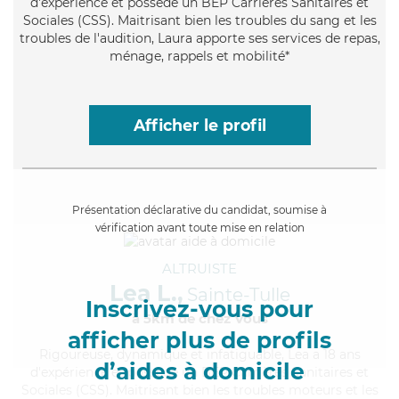
d'expérience et possède un BEP Carrières Sanitaires et
Sociales (CSS). Maitrisant bien les troubles du sang et les
troubles de l'audition, Laura apporte ses services de repas,
ménage, rappels et mobilité*
Afficher le profil
Présentation déclarative du candidat, soumise à
vérification avant toute mise en relation
ALTRUISTE
Lea L.,
Sainte-Tulle
Inscrivez-vous pour
à 5km de chez Vous
afficher plus de profils
Rigoureuse
, dynamique et infatiguable, Lea a 18 ans
d’aides à domicile
d'expérience et possède un BEP Carrières Sanitaires et
Sociales (CSS). Maitrisant bien les troubles moteurs et les