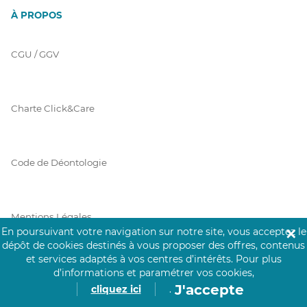
À PROPOS
CGU / GGV
Charte Click&Care
Code de Déontologie
Mentions Légales
En poursuivant votre navigation sur notre site, vous acceptez le
✕
dépôt de cookies destinés à vous proposer des offres, contenus
et services adaptés à vos centres d’intérêts.
Pour plus
Prérequis Click&Care
d’informations et paramétrer vos cookies,
J'accepte
cliquez ici
.