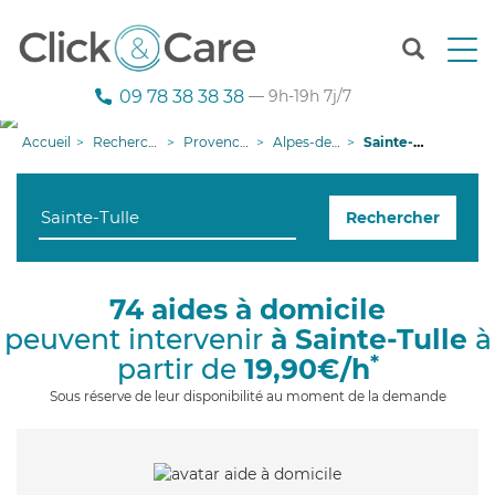
T
o
g
09 78 38 38 38
— 9h-19h 7j/7
g
l
Accueil
Recherche aide à domicile
Provence-Alpes-Côte d'Azur
Alpes-de-Haute-Provence
Sainte-Tulle
e
n
a
Rechercher
v
i
g
a
74 aides à domicile
t
peuvent intervenir
à Sainte-Tulle
à
i
o
*
partir de
19,90€/h
n
Sous réserve de leur disponibilité au moment de la demande