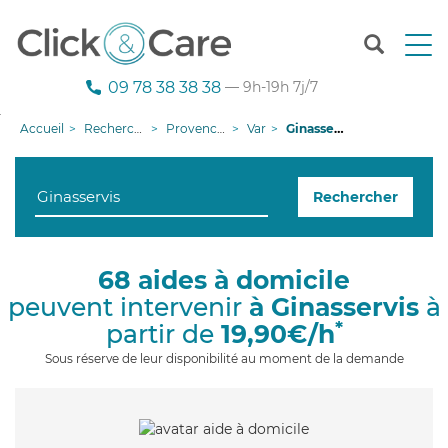
T
o
g
09 78 38 38 38
— 9h-19h 7j/7
g
l
Accueil
Recherche aide à domicile
Provence-Alpes-Côte d'Azur
Var
Ginasservis
e
n
a
Rechercher
v
i
g
a
68 aides à domicile
t
peuvent intervenir
à Ginasservis
à
i
o
*
partir de
19,90€/h
n
Sous réserve de leur disponibilité au moment de la demande