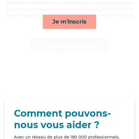
(AS). Maitrisant bien les accidents vasculaires cérébraux et
la bronchopneumopathie chronique obstructive, Gabrielle
apporte ses services de courses/livraison, mobilité, ménage
Je m'inscris
et transports*
Afficher le profil
Comment pouvons-
nous vous aider ?
Avec un réseau de plus de 180 000 professionnels,