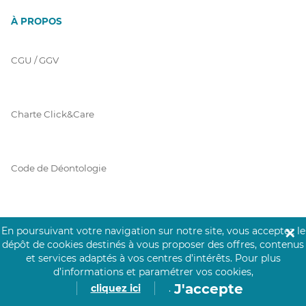
À PROPOS
CGU / GGV
Charte Click&Care
Code de Déontologie
Mentions Légales
En poursuivant votre navigation sur notre site, vous acceptez le
✕
dépôt de cookies destinés à vous proposer des offres, contenus
et services adaptés à vos centres d’intérêts.
Pour plus
d’informations et paramétrer vos cookies,
Prérequis Click&Care
J'accepte
cliquez ici
.