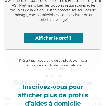
d'expérience et possède un diplôme d'Etat d'aide-soignant
(AS). Maitrisant bien les troubles respiratoires et les
troubles de la vision, Tristan apporte ses services de
ménage, compagnie/loisirs, courses/livraison et
toilette/habillage*
Afficher le profil
Présentation déclarative du candidat, soumise à
vérification avant toute mise en relation
SPORTIVE
Gabrielle I.,
Vinon-sur-Verdon
Inscrivez-vous pour
à 5km de chez Vous
afficher plus de profils
Minutieuse
, expérimentée et enthousiaste, Gabrielle a 8 ans
d’aides à domicile
d'expérience et possède un diplôme d'Etat d'aide-soignant