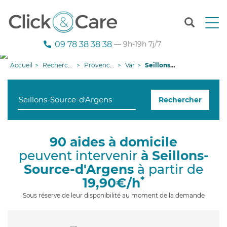
T
o
g
09 78 38 38 38
— 9h-19h 7j/7
g
l
Accueil
Recherche aide à domicile
Provence-Alpes-Côte d'Azur
Var
Seillons-Source-d'Argens
e
n
a
Rechercher
v
i
g
a
90 aides à domicile
t
peuvent intervenir
à Seillons-
i
o
Source-d'Argens
à partir de
n
*
19,90€/h
Sous réserve de leur disponibilité au moment de la demande