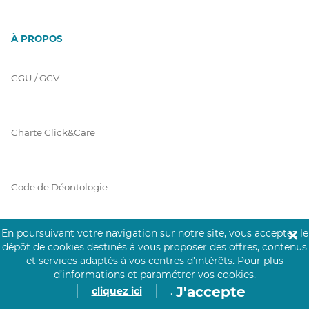
À PROPOS
CGU / GGV
Charte Click&Care
Code de Déontologie
En poursuivant votre navigation sur notre site, vous acceptez le
✕
Mentions Légales
dépôt de cookies destinés à vous proposer des offres, contenus
et services adaptés à vos centres d’intérêts.
Pour plus
d’informations et paramétrer vos cookies,
J'accepte
cliquez ici
.
Prérequis Click&Care