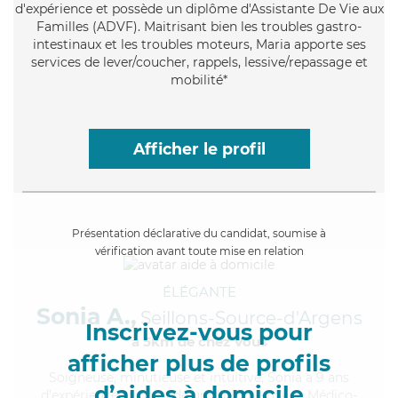
d'expérience et possède un diplôme d'Assistante De Vie aux
Familles (ADVF). Maitrisant bien les troubles gastro-
intestinaux et les troubles moteurs, Maria apporte ses
services de lever/coucher, rappels, lessive/repassage et
mobilité*
Afficher le profil
Présentation déclarative du candidat, soumise à
vérification avant toute mise en relation
ÉLÉGANTE
Sonia A.,
Seillons-Source-d'Argens
Inscrivez-vous pour
à 5km de chez Vous
afficher plus de profils
Soigneuse
, minutieuse et intuitive, Sonia a 9 ans
d’aides à domicile
d'expérience et possède un diplôme d'Aide Médico-