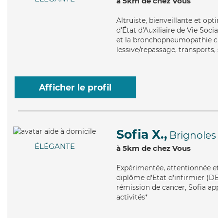
à 5km de chez Vous
Altruiste
, bienveillante et op
d'État d'Auxiliaire de Vie Soc
et la bronchopneumopathie ch
lessive/repassage, transports, 
Afficher le profil
Sofia X.,
Brignoles
ÉLÉGANTE
à 5km de chez Vous
Expérimentée
, attentionnée e
diplôme d'Etat d'infirmier (DE
rémission de cancer, Sofia app
activités*