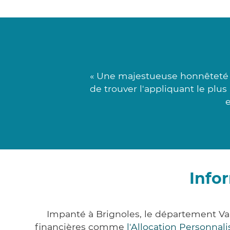
« Une majestueuse honnêteté j
de trouver l'appliquant le plus
e
Info
Impanté à Brignoles, le département Va
financières comme
l'Allocation Personna