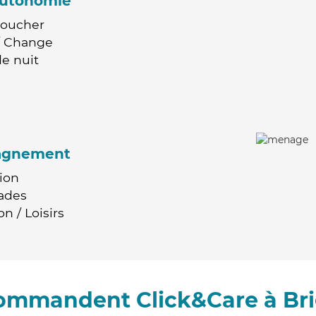
'autonomie
Coucher
 / Change
e nuit
agnement
ion
ades
n / Loisirs
commandent Click&Care à Br