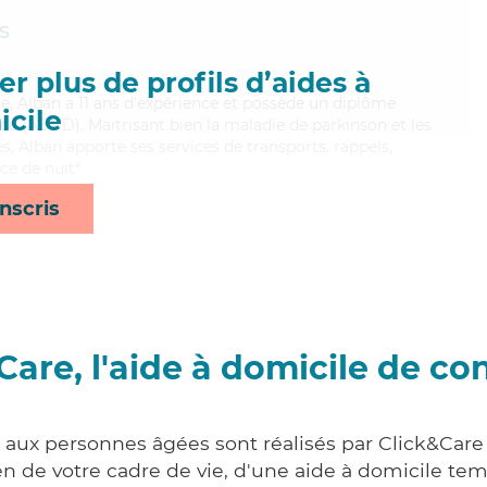
s
r plus de profils d’aides à
ste, Alban a 11 ans d'expérience et possède un diplôme
cile
e (ADVD). Maitrisant bien la maladie de parkinson et les
, Alban apporte ses services de transports, rappels,
nce de nuit*
nscris
Care, l'aide à domicile de co
s aux personnes âgées sont réalisés par Click&Care 
 de votre cadre de vie, d'une aide à domicile tem