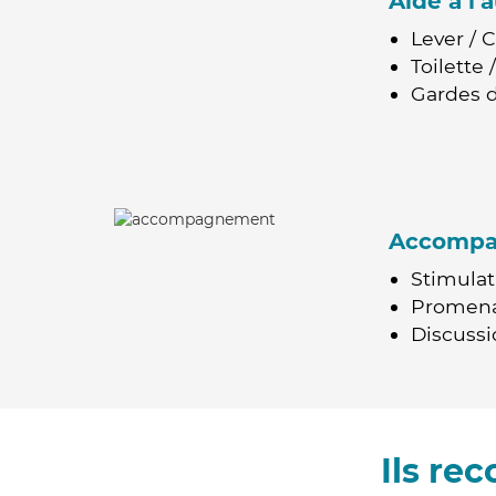
Aide à l
Lever / 
Toilette
Gardes d
Accomp
Stimulat
Promen
Discussio
Ils re