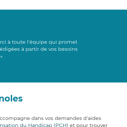
ci à toute l'équipe qui promet
rédigées à partir de vos besoins
 »
noles
us accompagne dans vos demandes d'aides
nsation du Handicap (PCH)
et pour trouver