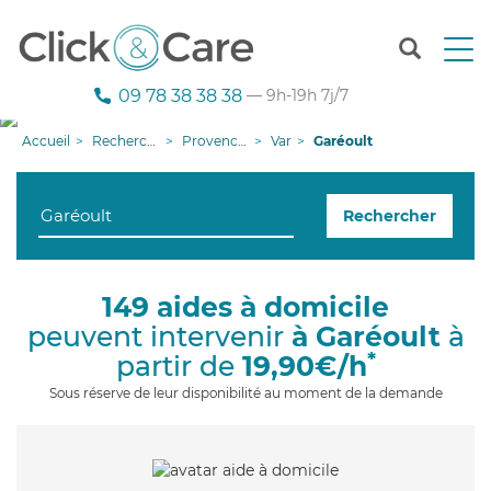
T
o
g
09 78 38 38 38
— 9h-19h 7j/7
g
l
Accueil
Recherche aide à domicile
Provence-Alpes-Côte d'Azur
Var
Garéoult
e
n
a
Rechercher
v
i
g
a
149 aides à domicile
t
peuvent intervenir
à Garéoult
à
i
o
*
partir de
19,90€/h
n
Sous réserve de leur disponibilité au moment de la demande