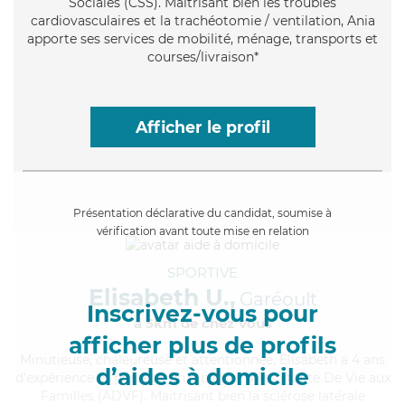
Sociales (CSS). Maitrisant bien les troubles
cardiovasculaires et la trachéotomie / ventilation, Ania
apporte ses services de mobilité, ménage, transports et
courses/livraison*
Afficher le profil
Présentation déclarative du candidat, soumise à
vérification avant toute mise en relation
SPORTIVE
Elisabeth U.,
Garéoult
Inscrivez-vous pour
à 5km de chez Vous
afficher plus de profils
Minutieuse
, chaleureuse et attentionnée, Elisabeth a 4 ans
d’aides à domicile
d'expérience et possède un diplôme d'Assistante De Vie aux
Familles (ADVF). Maitrisant bien la sclérose latérale