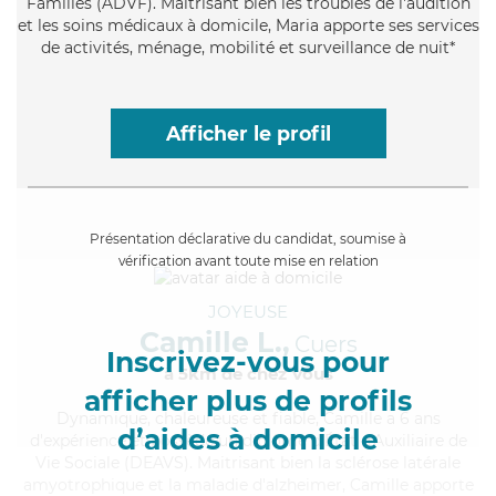
Familles (ADVF). Maitrisant bien les troubles de l'audition
et les soins médicaux à domicile, Maria apporte ses services
de activités, ménage, mobilité et surveillance de nuit*
Afficher le profil
Présentation déclarative du candidat, soumise à
vérification avant toute mise en relation
JOYEUSE
Camille L.,
Cuers
Inscrivez-vous pour
à 5km de chez Vous
afficher plus de profils
Dynamique
, chaleureuse et fiable, Camille a 6 ans
d’aides à domicile
d'expérience et possède un diplôme d'État d'Auxiliaire de
Vie Sociale (DEAVS). Maitrisant bien la sclérose latérale
amyotrophique et la maladie d'alzheimer, Camille apporte