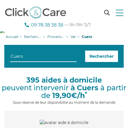
T
o
g
09 78 38 38 38
— 9h-19h 7j/7
g
l
Accueil
Recherche aide à domicile
Provence-Alpes-Côte d'Azur
Var
Cuers
e
n
a
Rechercher
v
i
g
a
395 aides à domicile
t
peuvent intervenir
à Cuers
à partir
i
o
*
de
19,90€/h
n
Sous réserve de leur disponibilité au moment de la demande