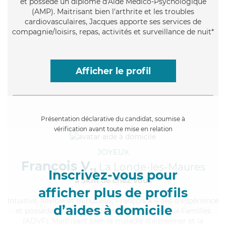
et possède un diplôme d'Aide Médico-Psychologique
(AMP). Maitrisant bien l'arthrite et les troubles
cardiovasculaires, Jacques apporte ses services de
compagnie/loisirs, repas, activités et surveillance de nuit*
Afficher le profil
Présentation déclarative du candidat, soumise à
vérification avant toute mise en relation
JOYEUX
François V.,
La Londe-les-Maures
Inscrivez-vous pour
à 5km de chez Vous
afficher plus de profils
Intuitive
, flexible et minutieux, François a 4 ans d'expérience
d’aides à domicile
et possède un diplôme d'Assistante De Vie aux Familles
(ADVF). Maitrisant bien la maladie d'alzheimer et la