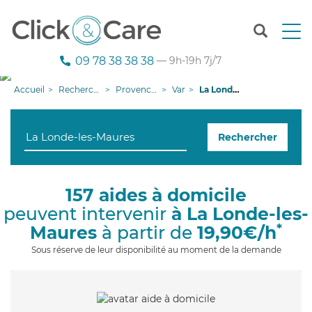
T
o
g
09 78 38 38 38
— 9h-19h 7j/7
g
l
Accueil
Recherche aide à domicile
Provence-Alpes-Côte d'Azur
Var
La Londe-les-Maures
e
n
a
Rechercher
v
i
g
a
157 aides à domicile
t
peuvent intervenir
à La Londe-les-
i
o
*
Maures
à partir de
19,90€/h
n
Sous réserve de leur disponibilité au moment de la demande