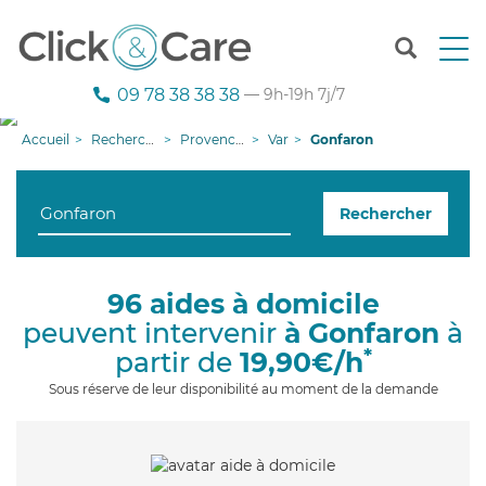
T
o
g
09 78 38 38 38
— 9h-19h 7j/7
g
l
Accueil
Recherche aide à domicile
Provence-Alpes-Côte d'Azur
Var
Gonfaron
e
n
a
Rechercher
v
i
g
a
96 aides à domicile
t
peuvent intervenir
à Gonfaron
à
i
o
*
partir de
19,90€/h
n
Sous réserve de leur disponibilité au moment de la demande