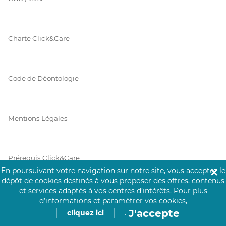
Charte Click&Care
Code de Déontologie
Mentions Légales
Prérequis Click&Care
En poursuivant votre navigation sur notre site, vous acceptez le
✕
dépôt de cookies destinés à vous proposer des offres, contenus
et services adaptés à vos centres d’intérêts.
Pour plus
Protection des Données
d’informations et paramétrer vos cookies,
J'accepte
cliquez ici
.