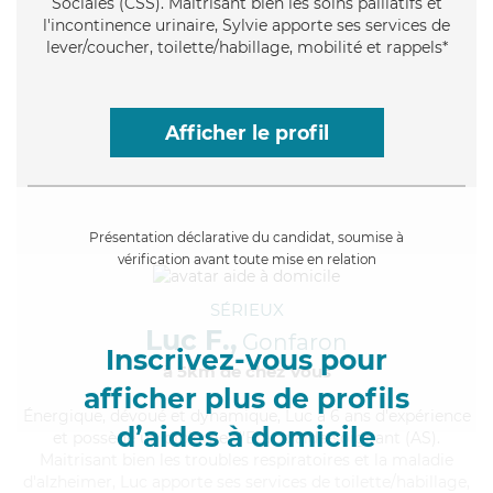
Sociales (CSS). Maitrisant bien les soins palliatifs et
l'incontinence urinaire, Sylvie apporte ses services de
lever/coucher, toilette/habillage, mobilité et rappels*
Afficher le profil
Présentation déclarative du candidat, soumise à
vérification avant toute mise en relation
SÉRIEUX
Luc F.,
Gonfaron
Inscrivez-vous pour
à 5km de chez Vous
afficher plus de profils
Énergique
, dévoué et dynamique, Luc a 6 ans d'expérience
d’aides à domicile
et possède un diplôme d'Etat d'aide-soignant (AS).
Maitrisant bien les troubles respiratoires et la maladie
d'alzheimer, Luc apporte ses services de toilette/habillage,