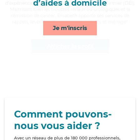
d’aides à domicile
d'expérience et possède un diplôme d'Etat d'infirmier (DEI).
Maitrisant bien les troubles rénaux ou urologiques et la
rémission de cancer, Elisabeth apporte ses services de
rappels, lever/coucher, compagnie/loisirs et ménage*
Je m'inscris
Afficher le profil
Comment pouvons-
nous vous aider ?
Avec un réseau de plus de 180 000 professionnels,