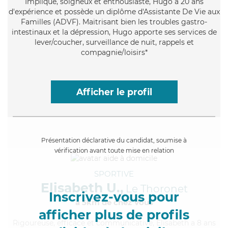
Impliqué
, soigneux et enthousiaste, Hugo a 20 ans
d'expérience et possède un diplôme d'Assistante De Vie aux
Familles (ADVF). Maitrisant bien les troubles gastro-
intestinaux et la dépression, Hugo apporte ses services de
lever/coucher, surveillance de nuit, rappels et
compagnie/loisirs*
Afficher le profil
Présentation déclarative du candidat, soumise à
vérification avant toute mise en relation
SPORTIVE
Elisabeth U.,
Le Thoronet
Inscrivez-vous pour
à 5km de chez Vous
afficher plus de profils
Rigoureuse
, efficace et communicative, Elisabeth a 8 ans