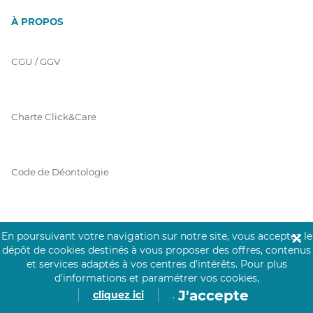
À PROPOS
CGU / GGV
Charte Click&Care
Code de Déontologie
Mentions Légales
En poursuivant votre navigation sur notre site, vous acceptez le
✕
dépôt de cookies destinés à vous proposer des offres, contenus
et services adaptés à vos centres d’intérêts.
Pour plus
d’informations et paramétrer vos cookies,
Prérequis Click&Care
J'accepte
cliquez ici
.