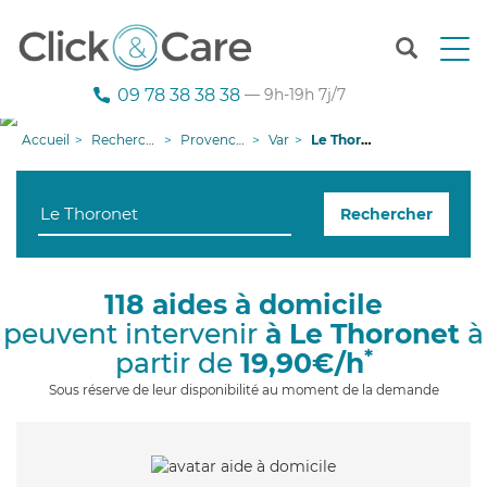
T
o
g
09 78 38 38 38
— 9h-19h 7j/7
g
l
Accueil
Recherche aide à domicile
Provence-Alpes-Côte d'Azur
Var
Le Thoronet
e
n
a
Rechercher
v
i
g
a
118 aides à domicile
t
peuvent intervenir
à Le Thoronet
à
i
o
*
partir de
19,90€/h
n
Sous réserve de leur disponibilité au moment de la demande