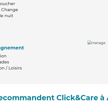
Coucher
 / Change
e nuit
agnement
ion
ades
n / Loisirs
 recommandent Click&Care à 