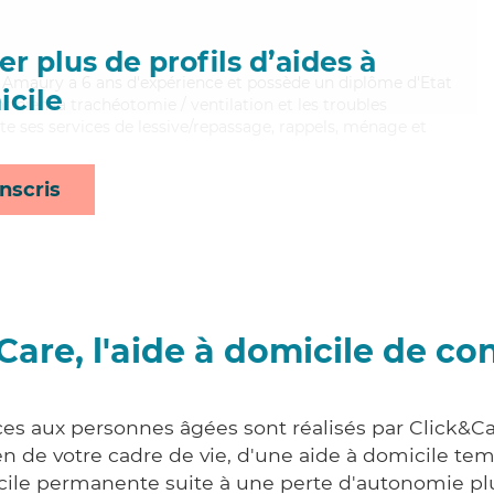
r plus de profils d’aides à
l, Amaury a 6 ans d'expérience et possède un diplôme d'Etat
cile
nt bien la trachéotomie / ventilation et les troubles
 ses services de lessive/repassage, rappels, ménage et
nscris
Care, l'aide à domicile de co
ces aux personnes âgées sont réalisés par Click&Ca
 de votre cadre de vie, d'une aide à domicile tem
cile permanente suite à une perte d'autonomie pl