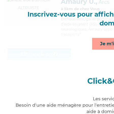
Amaury U.,
Arcs
ALTRUISTE
à 5km de chez Vous
Inscrivez-vous pour affiche
Enthousiaste
, gai et ponctue
domi
d'aide-soignant (AS). Maitrisa
neurologiques, Amaury apporte
transports*
Je m'i
Afficher le profil
Click&
Les servi
Besoin d'une aide ménagère pour l'entretien
aide à domi