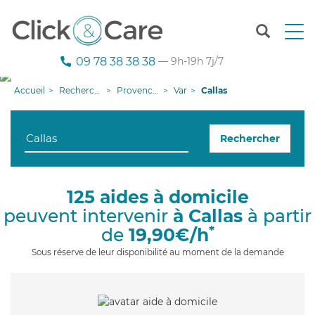
T
o
g
09 78 38 38 38
— 9h-19h 7j/7
g
l
Accueil
Recherche aide à domicile
Provence-Alpes-Côte d'Azur
Var
Callas
e
n
a
Rechercher
v
i
g
a
125 aides à domicile
t
peuvent intervenir
à Callas
à partir
i
o
*
de
19,90€/h
n
Sous réserve de leur disponibilité au moment de la demande