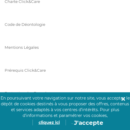
Charte Click&Care
Code de Déontologie
Mentions Légales
Prérequis Click&Care
Protection des Données
En poursuivant votre navigation sur notre site, vous acceptez le
✕
dépôt de cookies destinés à vous proposer des offres, contenus
et services adaptés à vos centres d’intérêts.
Pour plus
d’informations et paramétrer vos cookies,
Vie Privée
J'accepte
cliquez ici
.