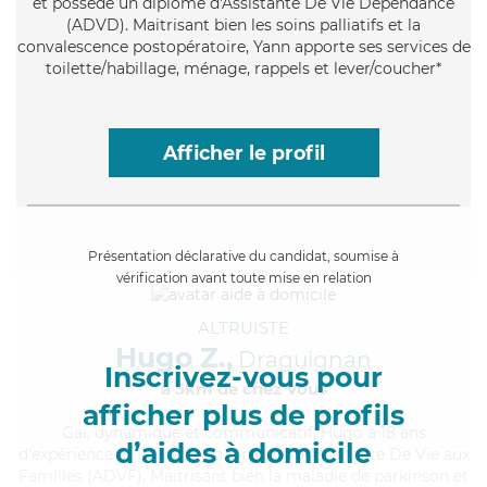
et possède un diplôme d'Assistante De Vie Dépendance
(ADVD). Maitrisant bien les soins palliatifs et la
convalescence postopératoire, Yann apporte ses services de
toilette/habillage, ménage, rappels et lever/coucher*
Afficher le profil
Présentation déclarative du candidat, soumise à
vérification avant toute mise en relation
ALTRUISTE
Hugo Z.,
Draguignan
Inscrivez-vous pour
à 5km de chez Vous
afficher plus de profils
Gai
, dynamique et communicatif, Hugo a 18 ans
d’aides à domicile
d'expérience et possède un diplôme d'Assistante De Vie aux
Familles (ADVF). Maitrisant bien la maladie de parkinson et