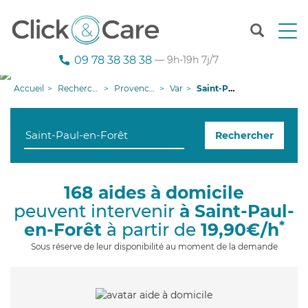
T
o
g
09 78 38 38 38
— 9h-19h 7j/7
g
l
Accueil
Recherche aide à domicile
Provence-Alpes-Côte d'Azur
Var
Saint-Paul-en-Forêt
e
n
a
Rechercher
v
i
g
a
168 aides à domicile
t
peuvent intervenir
à Saint-Paul-
i
o
*
en-Forêt
à partir de
19,90€/h
n
Sous réserve de leur disponibilité au moment de la demande