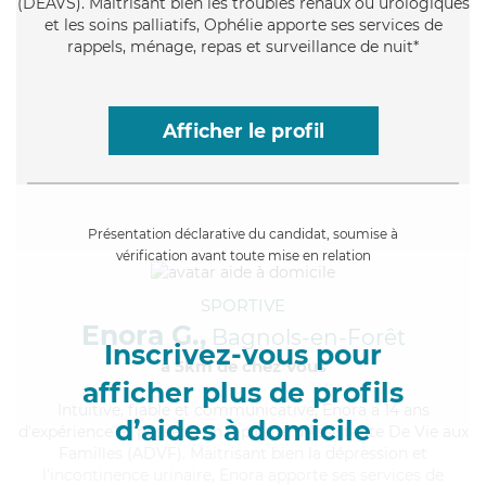
(DEAVS). Maitrisant bien les troubles rénaux ou urologiques
et les soins palliatifs, Ophélie apporte ses services de
rappels, ménage, repas et surveillance de nuit*
Afficher le profil
Présentation déclarative du candidat, soumise à
vérification avant toute mise en relation
SPORTIVE
Enora G.,
Bagnols-en-Forêt
Inscrivez-vous pour
à 5km de chez Vous
afficher plus de profils
Intuitive
, fiable et communicative, Enora a 14 ans
d’aides à domicile
d'expérience et possède un diplôme d'Assistante De Vie aux
Familles (ADVF). Maitrisant bien la dépression et
l'incontinence urinaire, Enora apporte ses services de