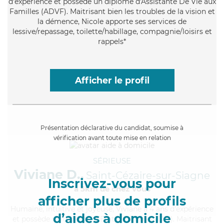
d'expérience et possède un diplôme d'Assistante De Vie aux
Familles (ADVF). Maitrisant bien les troubles de la vision et
la démence, Nicole apporte ses services de
lessive/repassage, toilette/habillage, compagnie/loisirs et
rappels*
Afficher le profil
Présentation déclarative du candidat, soumise à
vérification avant toute mise en relation
SÉRIEUSE
Viviane D.,
Saint-Cézaire-sur-Siagne
Inscrivez-vous pour
à 5km de chez Vous
afficher plus de profils
Humaine
, intuitive et joyeuse, Viviane a 4 ans d'expérience
d’aides à domicile
et possède un diplôme d'Etat d'infirmier (DEI). Maitrisant