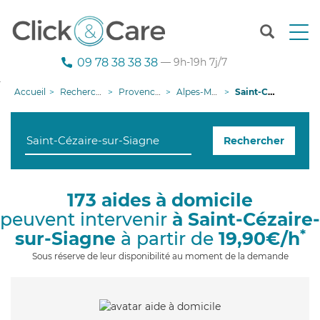
T
o
g
09 78 38 38 38
— 9h-19h 7j/7
g
l
Accueil
Recherche aide à domicile
Provence-Alpes-Côte d'Azur
Alpes-Maritimes
Saint-Cézaire-sur-Siagne
e
n
a
Rechercher
v
i
g
a
173 aides à domicile
t
peuvent intervenir
à Saint-Cézaire-
i
o
*
sur-Siagne
à partir de
19,90€/h
n
Sous réserve de leur disponibilité au moment de la demande