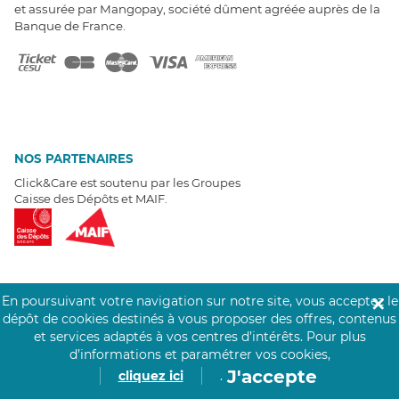
et assurée par Mangopay, société dûment agréée auprès de la
Banque de France.
NOS PARTENAIRES
Click&Care est soutenu par les Groupes
Caisse des Dépôts et MAIF.
En poursuivant votre navigation sur notre site, vous acceptez le
✕
EXPERTS À VOTRE ÉCOUTE
dépôt de cookies destinés à vous proposer des offres, contenus
Un besoin de recrutement ? Click&Care vous accompagne par
et services adaptés à vos centres d’intérêts.
Pour plus
téléphone 7/7
.
d’informations et paramétrer vos cookies,
Être rappelé aujourd'hui
J'accepte
cliquez ici
.