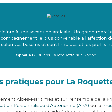
jointe à une acception amicale . Un grand merci à
accompagnement le plus convenable à l'affection d
 selon vos besoins et sont limpides et les profils h
Ophélie G.
, 86 ans, La Roquette-sur-Siagne
s pratiques pour La Roquett
tement Alpes-Maritimes et sur l'ensemble de la 
ocation Personnalisée d'Autonomie (APA)
ou la
Pre
et pour trouver une aide à domicile qualifiée.