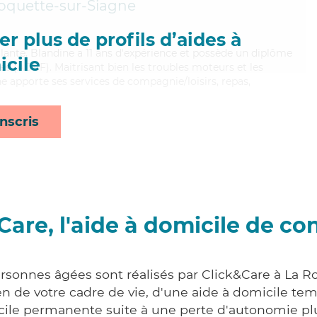
oquette-sur-Siagne
r plus de profils d’aides à
illante, Blandine a 11 ans d'expérience et possède un diplôme
cile
es (ADVF). Maitrisant bien les troubles moteurs et les
ne apporte ses services de compagnie/loisirs, repas,
nscris
Care, l'aide à domicile de co
ersonnes âgées sont réalisés par Click&Care à La R
 de votre cadre de vie, d'une aide à domicile tem
cile permanente suite à une perte d'autonomie pl