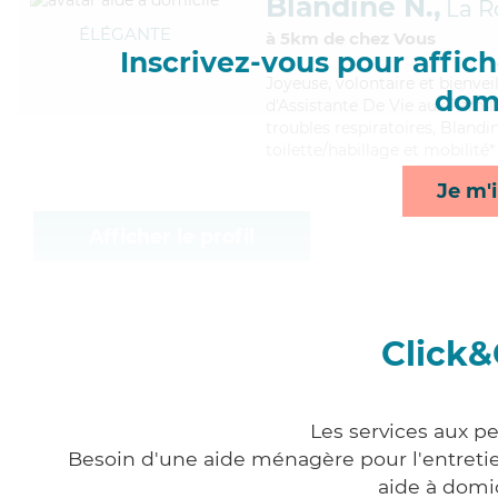
Blandine N.,
La R
ÉLÉGANTE
à 5km de chez Vous
Inscrivez-vous pour affiche
Joyeuse
, volontaire et bienve
domi
d'Assistante De Vie aux Famill
troubles respiratoires, Blandi
toilette/habillage et mobilité*
Je m'i
Afficher le profil
Click&
Les services aux p
Besoin d'une aide ménagère pour l'entretien
aide à domi