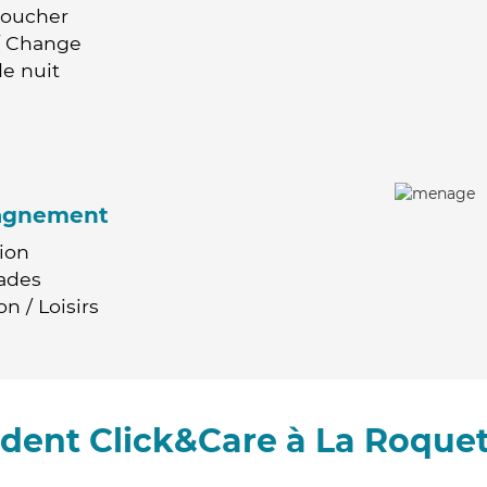
Coucher
 / Change
e nuit
agnement
ion
ades
n / Loisirs
dent Click&Care à La Roquet