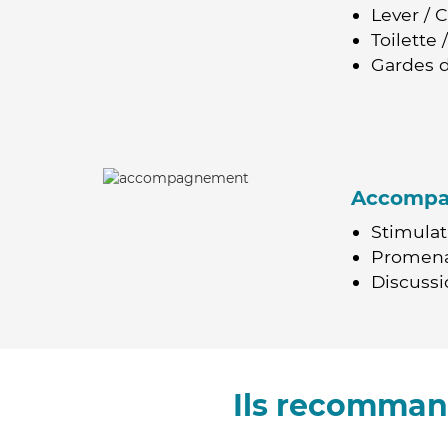
Lever / 
Toilette
Gardes d
Accomp
Stimulat
Promen
Discussio
Ils recomman