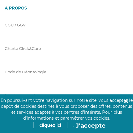
À PROPOS
CGU / GGV
Charte Click&Care
Code de Déontologie
Mentions Légales
En poursuivant votre navigation sur notre site, vous acceptez le
✕
dépôt de cookies destinés à vous proposer des offres, contenus
et services adaptés à vos centres d’intérêts.
Pour plus
d’informations et paramétrer vos cookies,
Prérequis Click&Care
J'accepte
cliquez ici
.