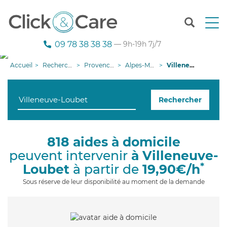
T
o
g
09 78 38 38 38
— 9h-19h 7j/7
g
l
Accueil
Recherche aide à domicile
Provence-Alpes-Côte d'Azur
Alpes-Maritimes
Villeneuve-Loubet
e
n
a
Rechercher
v
i
g
a
818 aides à domicile
t
peuvent intervenir
à Villeneuve-
i
o
*
Loubet
à partir de
19,90€/h
n
Sous réserve de leur disponibilité au moment de la demande