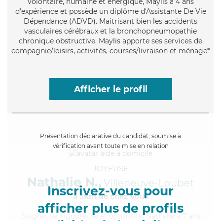
Volontaire
, humaine et énergique, Maylis a 4 ans
d'expérience et possède un diplôme d'Assistante De Vie
Dépendance (ADVD). Maitrisant bien les accidents
vasculaires cérébraux et la bronchopneumopathie
chronique obstructive, Maylis apporte ses services de
compagnie/loisirs, activités, courses/livraison et ménage*
Afficher le profil
Présentation déclarative du candidat, soumise à
vérification avant toute mise en relation
JOYEUSE
Nathalie N.,
Villeneuve-Loubet
Inscrivez-vous pour
à 5km de chez Vous
afficher plus de profils
Soigneuse
, rigoureuse et optimiste, Nathalie a 7 ans