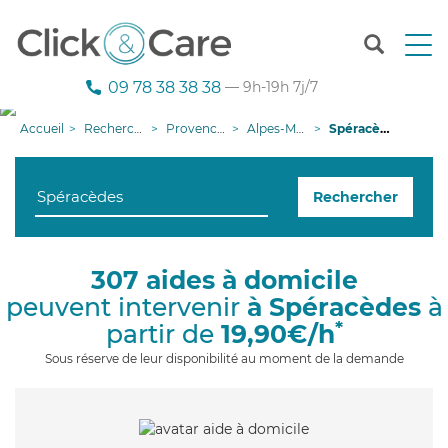
T
o
g
09 78 38 38 38
— 9h-19h 7j/7
g
l
Accueil
Recherche aide à domicile
Provence-Alpes-Côte d'Azur
Alpes-Maritimes
Spéracèdes
e
n
a
Rechercher
v
i
g
a
307 aides à domicile
t
peuvent intervenir
à Spéracèdes
à
i
o
*
partir de
19,90€/h
n
Sous réserve de leur disponibilité au moment de la demande