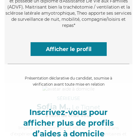
et possède un diplôme d'Assistante De Vie aux Familles
(ADVF). Maitrisant bien la trachéotomie / ventilation et la
sclérose latérale amyotrophique, Theo apporte ses services
de surveillance de nuit, mobilité, compagnie/loisirs et
repas*
Afficher le profil
Présentation déclarative du candidat, soumise à
vérification avant toute mise en relation
SÉRIEUSE
Sofia M.,
Le Tignet
Inscrivez-vous pour
à 5km de chez Vous
afficher plus de profils
Impliquée
, dynamique et efficace, Sofia a 9 ans
d’aides à domicile
d'expérience et possède un BEP Carrières Sanitaires et