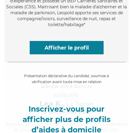
d'expérience et possède un BEP Carrières Sanitaires et
Sociales (CSS). Maitrisant bien la maladie d'alzheimer et la
maladie de parkinson, Leopold apporte ses services de
compagnie/loisirs, surveillance de nuit, repas et
toilette/habillage*
Afficher le profil
Présentation déclarative du candidat, soumise à
vérification avant toute mise en relation
ALTRUISTE
Lea K.,
Le Tignet
Inscrivez-vous pour
à 5km de chez Vous
afficher plus de profils
Polyvalente
, rigoureuse et flexible, Lea a 6 ans d'expérience
d’aides à domicile
et possède un diplôme d'Etat d'aide-soignant (AS).