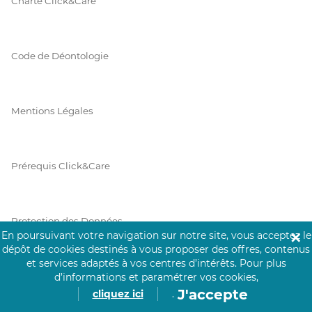
Charte Click&Care
Code de Déontologie
Mentions Légales
Prérequis Click&Care
Protection des Données
En poursuivant votre navigation sur notre site, vous acceptez le
✕
dépôt de cookies destinés à vous proposer des offres, contenus
et services adaptés à vos centres d’intérêts.
Pour plus
Vie Privée
d’informations et paramétrer vos cookies,
J'accepte
cliquez ici
.