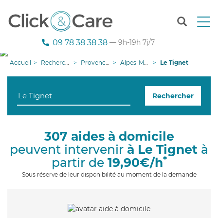
T
o
g
09 78 38 38 38
— 9h-19h 7j/7
g
l
Accueil
Recherche aide à domicile
Provence-Alpes-Côte d'Azur
Alpes-Maritimes
Le Tignet
e
n
a
Rechercher
v
i
g
a
307 aides à domicile
t
peuvent intervenir
à Le Tignet
à
i
o
*
partir de
19,90€/h
n
Sous réserve de leur disponibilité au moment de la demande