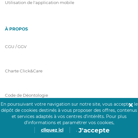
Utilisation de l'application mobile
À PROPOS
CGU / GGV
Charte Click&Care
Code de Déontologie
En poursuivant votre navigation sur notre site, vous acceptez le
✕
dépôt de cookies destinés à vous proposer des offres, contenus
et services adaptés à vos centres d’intérêts.
Pour plus
Mentions Légales
d’informations et paramétrer vos cookies,
J'accepte
cliquez ici
.