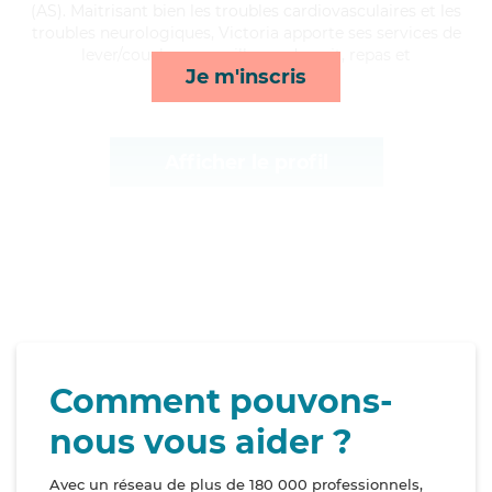
(AS). Maitrisant bien les troubles cardiovasculaires et les
troubles neurologiques, Victoria apporte ses services de
lever/coucher, surveillance de nuit, repas et
Je m'inscris
lessive/repassage*
Afficher le profil
Comment pouvons-
nous vous aider ?
Avec un réseau de plus de 180 000 professionnels,