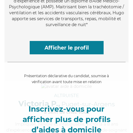
d'expérience et possède un diplôme d'Aide Médico-
Psychologique (AMP). Maitrisant bien la trachéotomie /
ventilation et les accidents vasculaires cérébraux, Hugo
apporte ses services de transports, repas, mobilité et
surveillance de nuit*
Afficher le profil
Présentation déclarative du candidat, soumise à
vérification avant toute mise en relation
ALTRUISTE
Victoria P.,
Puget-sur-Argens
Inscrivez-vous pour
à 5km de chez Vous
afficher plus de profils
Impliquée
, flexible et infatiguable, Victoria a 8 ans
d’aides à domicile
d'expérience et possède un diplôme d'Etat d'aide-soignant