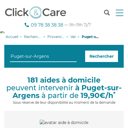
T
o
g
09 78 38 38 38
— 9h-19h 7j/7
g
l
Accueil
Recherche aide à domicile
Provence-Alpes-Côte d'Azur
Var
Puget-sur-Argens
e
n
a
Rechercher
v
i
g
a
181 aides à domicile
t
peuvent intervenir
à Puget-sur-
i
o
*
Argens
à partir de
19,90€/h
n
Sous réserve de leur disponibilité au moment de la demande