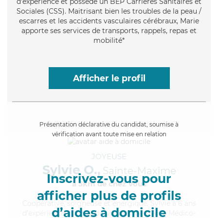
d'expérience et possède un BEP Carrières Sanitaires et
Sociales (CSS). Maitrisant bien les troubles de la peau /
escarres et les accidents vasculaires cérébraux, Marie
apporte ses services de transports, rappels, repas et
mobilité*
Afficher le profil
Présentation déclarative du candidat, soumise à
vérification avant toute mise en relation
JOYEUSE
Sylvie O.,
Sainte-Maxime
Inscrivez-vous pour
à 5km de chez Vous
afficher plus de profils
Coopérative
, soigneuse et énergique, Sylvie a 6 ans
d’aides à domicile
d'expérience et possède un diplôme d'Aide Médico-