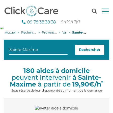
T
o
g
09 78 38 38 38
— 9h-19h 7j/7
g
l
Accueil
Recherche aide à domicile
Provence-Alpes-Côte d'Azur
Var
Sainte-Maxime
e
n
a
Rechercher
v
i
g
a
180 aides à domicile
t
peuvent intervenir
à Sainte-
i
o
*
Maxime
à partir de
19,90€/h
n
Sous réserve de leur disponibilité au moment de la demande