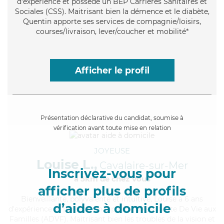
d'expérience et possède un BEP Carrières Sanitaires et
Sociales (CSS). Maitrisant bien la démence et le diabète,
Quentin apporte ses services de compagnie/loisirs,
courses/livraison, lever/coucher et mobilité*
Afficher le profil
Présentation déclarative du candidat, soumise à
vérification avant toute mise en relation
JOYEUSE
Louise L.,
Cavalaire-sur-Mer
Inscrivez-vous pour
à 5km de chez Vous
afficher plus de profils
Bienveillante
, polyvalente et intuitive, Louise a 6 ans
d’aides à domicile
d'expérience et possède un diplôme d'Assistante De Vie aux
Familles (ADVF). Maitrisant bien les troubles de la vision et