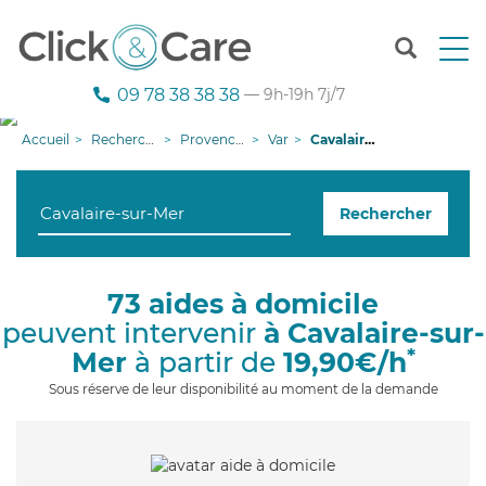
T
o
g
09 78 38 38 38
— 9h-19h 7j/7
g
l
Accueil
Recherche aide à domicile
Provence-Alpes-Côte d'Azur
Var
Cavalaire-sur-Mer
e
n
a
Rechercher
v
i
g
a
73 aides à domicile
t
peuvent intervenir
à Cavalaire-sur-
i
o
*
Mer
à partir de
19,90€/h
n
Sous réserve de leur disponibilité au moment de la demande