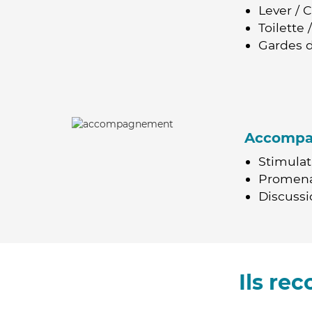
Lever / 
Toilette
Gardes d
Accomp
Stimulat
Promen
Discussio
Ils re