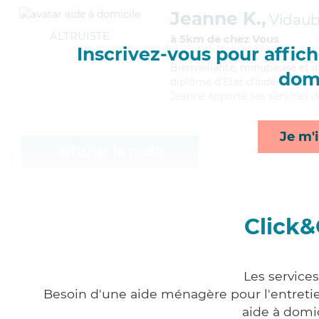
Jeanne K.,
Vidau
ALTRUISTE
à 5km de chez Vous
Inscrivez-vous pour affiche
Bienveillante
, minutieuse et 
domi
diplôme d'Etat d'aide-soignant 
Jeanne apporte ses services d
Je m'i
Afficher le profil
Click&
Les service
Besoin d'une aide ménagère pour l'entretien
aide à domi