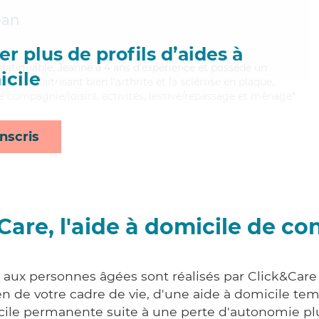
ban
r plus de profils d’aides à
infatiguable, Jeanne a 4 ans d'expérience et possède un
cile
(AS). Maitrisant bien l'arthrite et la sclérose en plaque,
e compagnie/loisirs, activités, lessive/repassage et ménage*
nscris
Care, l'aide à domicile de co
s aux personnes âgées sont réalisés par Click&Care
 de votre cadre de vie, d'une aide à domicile tem
cile permanente suite à une perte d'autonomie pl