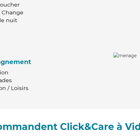
Coucher
 / Change
e nuit
agnement
ion
ades
n / Loisirs
commandent Click&Care à V