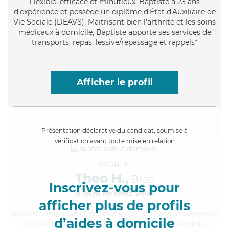
Flexible
, efficace et minutieux, Baptiste a 23 ans
d'expérience et possède un diplôme d'État d'Auxiliaire de
Vie Sociale (DEAVS). Maitrisant bien l'arthrite et les soins
médicaux à domicile, Baptiste apporte ses services de
transports, repas, lessive/repassage et rappels*
Afficher le profil
Présentation déclarative du candidat, soumise à
vérification avant toute mise en relation
SPORTIF
Theo H.,
Bras
Inscrivez-vous pour
à 5km de chez Vous
afficher plus de profils
Altruiste
, impliqué et ponctuel, Theo a 10 ans d'expérience
d’aides à domicile
et possède un diplôme d'Aide Médico-Psychologique