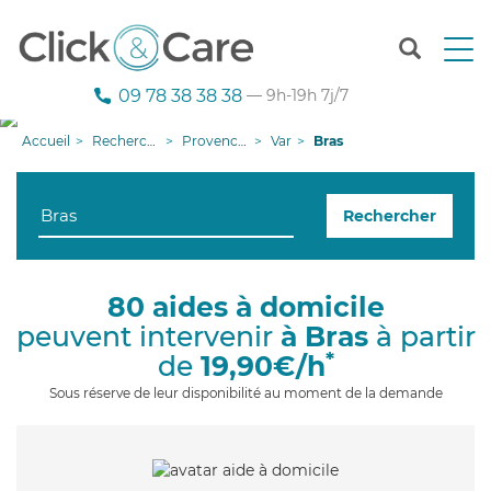
T
o
g
09 78 38 38 38
— 9h-19h 7j/7
g
l
Accueil
Recherche aide à domicile
Provence-Alpes-Côte d'Azur
Var
Bras
e
n
a
Rechercher
v
i
g
a
80 aides à domicile
t
peuvent intervenir
à Bras
à partir
i
o
*
de
19,90€/h
n
Sous réserve de leur disponibilité au moment de la demande