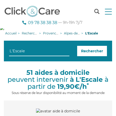
T
o
g
09 78 38 38 38
— 9h-19h 7j/7
g
l
Accueil
Recherche aide à domicile
Provence-Alpes-Côte d'Azur
Alpes-de-Haute-Provence
L'Escale
e
n
a
Rechercher
v
i
g
a
51 aides à domicile
t
peuvent intervenir
à L'Escale
à
i
o
*
partir de
19,90€/h
n
Sous réserve de leur disponibilité au moment de la demande