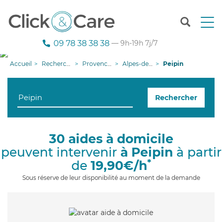
T
o
g
09 78 38 38 38
— 9h-19h 7j/7
g
l
Accueil
Recherche aide à domicile
Provence-Alpes-Côte d'Azur
Alpes-de-Haute-Provence
Peipin
e
n
a
Rechercher
v
i
g
a
30 aides à domicile
t
peuvent intervenir
à Peipin
à partir
i
o
*
de
19,90€/h
n
Sous réserve de leur disponibilité au moment de la demande