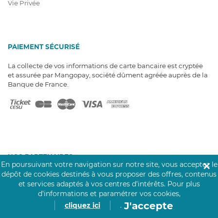
Vie Privée
PAIEMENT SÉCURISÉ
La collecte de vos informations de carte bancaire est cryptée
et assurée par Mangopay, société dûment agréée auprès de la
Banque de France.
NOS PARTENAIRES
En poursuivant votre navigation sur notre site, vous acceptez le
✕
Click&Care est soutenu par les Groupes
dépôt de cookies destinés à vous proposer des offres, contenus
Caisse des Dépôts et MAIF.
et services adaptés à vos centres d’intérêts.
Pour plus
d’informations et paramétrer vos cookies,
J'accepte
cliquez ici
.