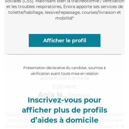
Sociales (CSS). Maitrisant bien la trachéotomie / ventilation
et les troubles respiratoires, Enora apporte ses services de
toilette/habillage, lessive/repassage, courses/livraison et
mobilité*
Afficher le profil
Présentation déclarative du candidat, soumise à
vérification avant toute mise en relation
ÉLÉGANTE
Ania N.,
Sisteron
Inscrivez-vous pour
à 5km de chez Vous
afficher plus de profils
Soigneuse
, fiable et infatiguable, Ania a 4 ans d'expérience
d’aides à domicile
et possède un diplôme d'Etat d'infirmier (DEI). Maitrisant
bien les troubles respiratoires et la sclérose en plaque, Ania