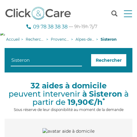
T
o
g
09 78 38 38 38
— 9h-19h 7j/7
g
l
Accueil
Recherche aide à domicile
Provence-Alpes-Côte d'Azur
Alpes-de-Haute-Provence
Sisteron
e
n
a
Rechercher
v
i
g
a
32 aides à domicile
t
peuvent intervenir
à Sisteron
à
i
o
*
partir de
19,90€/h
n
Sous réserve de leur disponibilité au moment de la demande