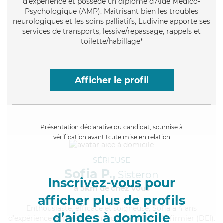
d'expérience et possède un diplôme d'Aide Médico-
Psychologique (AMP). Maitrisant bien les troubles
neurologiques et les soins palliatifs, Ludivine apporte ses
services de transports, lessive/repassage, rappels et
toilette/habillage*
Afficher le profil
Présentation déclarative du candidat, soumise à
vérification avant toute mise en relation
SÉRIEUSE
Sofia P.,
Sisteron
Inscrivez-vous pour
à 5km de chez Vous
afficher plus de profils
Enthousiaste
, efficace et soigneuse, Sofia a 4 ans
d’aides à domicile
d'expérience et possède un diplôme d'Etat d'infirmier (DEI).