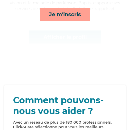
vision et la maladie de parkinson, Baptiste apporte ses
services de ménage, toilette/habillage, rappels et
Je m'inscris
lessive/repassage*
Afficher le profil
Comment pouvons-
nous vous aider ?
Avec un réseau de plus de 180 000 professionnels,
Click&Care sélectionne pour vous les meilleurs