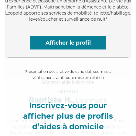
d'expérience et possède un diplôme d'Assistante De Vie aux
Familles (ADVF). Maitrisant bien la démence et le diabète,
Leopold apporte ses services de mobilité, toilette/habillage,
lever/coucher et surveillance de nuit*
Afficher le profil
Présentation déclarative du candidat, soumise à
vérification avant toute mise en relation
SÉRIEUX
Baptiste H.,
Lourmarin
Inscrivez-vous pour
à 5km de chez Vous
afficher plus de profils
Chaleureux
, coopératif et minutieux, Baptiste a 18 ans
d’aides à domicile
d'expérience et possède un diplôme d'Aide Médico-
Psychologique (AMP). Maitrisant bien les troubles de la