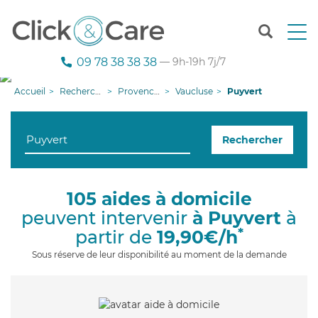
T
o
g
09 78 38 38 38
— 9h-19h 7j/7
g
l
Accueil
Recherche aide à domicile
Provence-Alpes-Côte d'Azur
Vaucluse
Puyvert
e
n
a
Rechercher
v
i
g
a
105 aides à domicile
t
peuvent intervenir
à Puyvert
à
i
o
*
partir de
19,90€/h
n
Sous réserve de leur disponibilité au moment de la demande